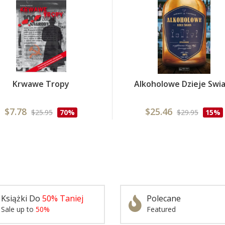
Krwawe Tropy
Alkoholowe Dzieje Swi
$7.78
$25.46
$25.95
70%
$29.95
15%
Książki Do
50% Taniej
Polecane
Sale up to
50%
Featured