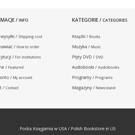
MACJE /
KATEGORIE /
INFO
CATEGORIES
 wysyłki /
Książki /
Shipping cost
Books
mawiać /
Muzyka /
How to order
Music
tytucji /
Płyty DVD /
For institutions
DVD
ne /
Audiobooki /
Featured
Audiobooks
onto /
Programy /
My account
Programs
t /
Magazyny /
Contact
Newsstand
Poska Księgarnia w USA / Polish Bookstore in US