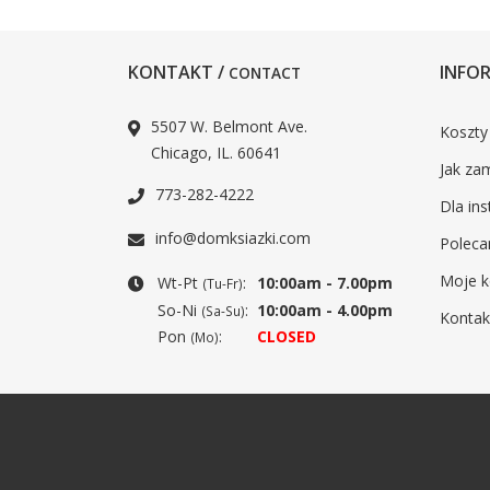
KONTAKT /
INFOR
CONTACT
5507 W. Belmont Ave.
Koszty
Chicago, IL. 60641
Jak za
773-282-4222
Dla ins
info@domksiazki.com
Poleca
Moje k
Wt-Pt
:
10:00am - 7.00pm
(Tu-Fr)
So-Ni
:
10:00am - 4.00pm
(Sa-Su)
Kontak
Pon
:
CLOSED
(Mo)