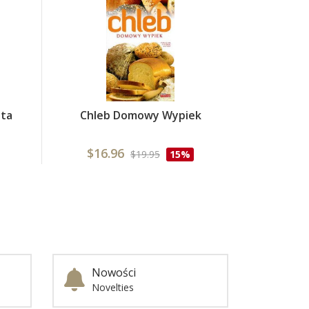
ata
Chleb Domowy Wypiek
$16.96
$19.95
15%
Nowości
Novelties