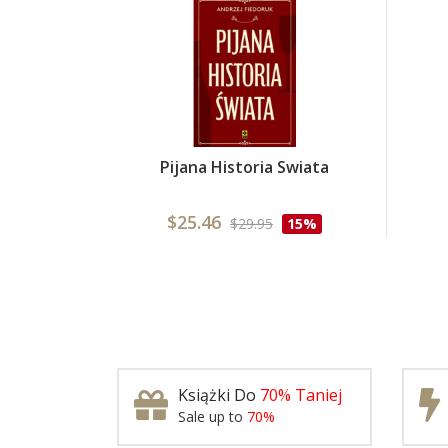
Pijana Historia Swiata
$25.46
$29.95
15%
Książki Do
70% Taniej
Sale up to
70%