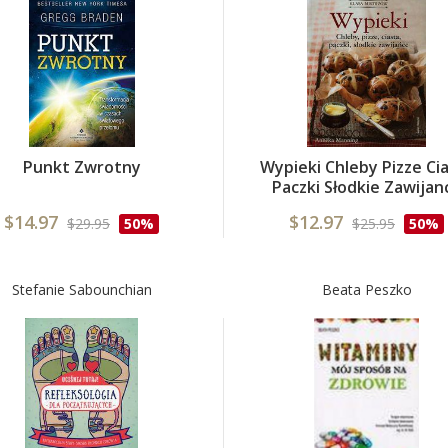
Punkt Zwrotny
Wypieki Chleby Pizze Ci
Paczki Słodkie Zawijan
$14.97
$12.97
$29.95
50%
$25.95
50%
Stefanie Sabounchian
Beata Peszko