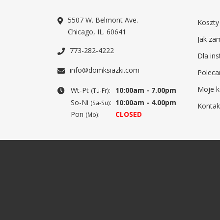
5507 W. Belmont Ave.
Koszty
Chicago, IL. 60641
Jak za
773-282-4222
Dla ins
info@domksiazki.com
Poleca
Moje k
Wt-Pt
:
10:00am - 7.00pm
(Tu-Fr)
So-Ni
:
10:00am - 4.00pm
(Sa-Su)
Kontak
Pon
:
CLOSED
(Mo)