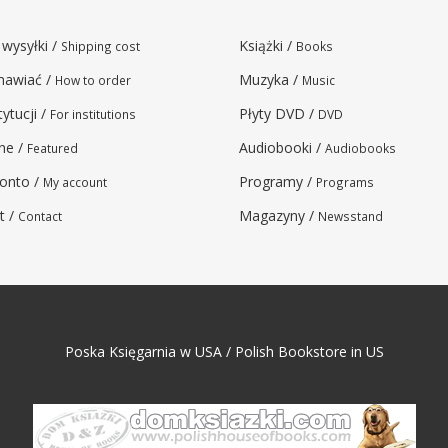
 wysyłki /
Książki /
Shipping cost
Books
mawiać /
Muzyka /
How to order
Music
tytucji /
Płyty DVD /
For institutions
DVD
ne /
Audiobooki /
Featured
Audiobooks
onto /
Programy /
My account
Programs
t /
Magazyny /
Contact
Newsstand
Poska Księgarnia w USA / Polish Bookstore in US