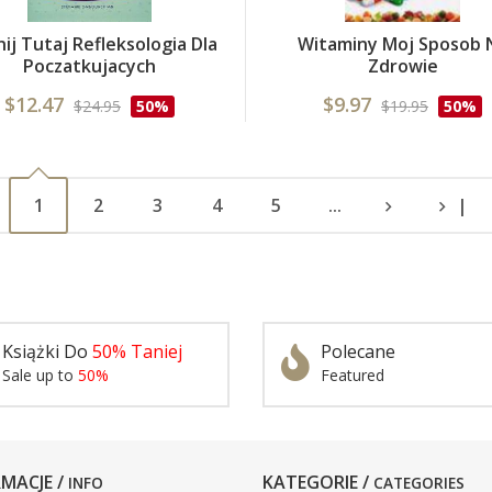
nij Tutaj Refleksologia Dla
Witaminy Moj Sposob 
Poczatkujacych
Zdrowie
$12.47
$9.97
$24.95
50%
$19.95
50%
1
2
3
4
5
...
|
Książki Do
50% Taniej
Polecane
Sale up to
50%
Featured
MACJE /
KATEGORIE /
INFO
CATEGORIES