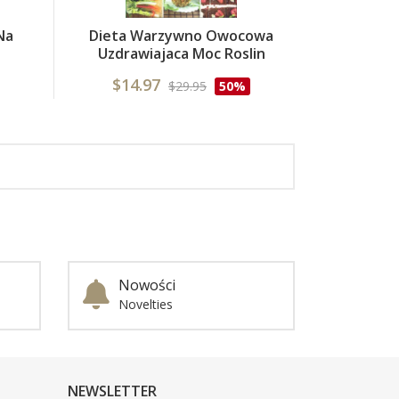
Na
Dieta Warzywno Owocowa
Uzdrawiajaca Moc Roslin
$14.97
$29.95
50%
Nowości
Novelties
NEWSLETTER