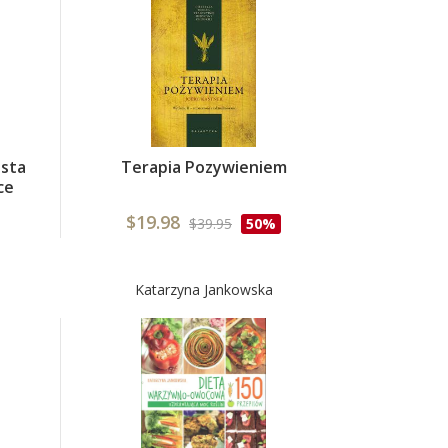
asta
Terapia Pozywieniem
ce
$19.98
$39.95
50%
Katarzyna Jankowska