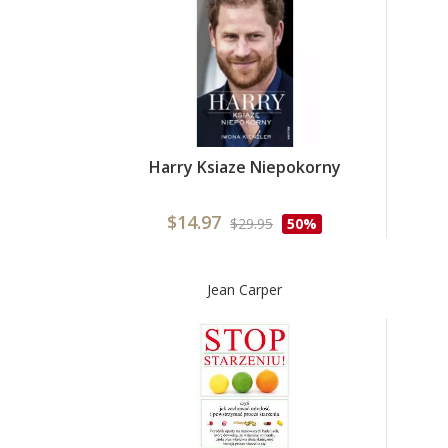
Harry Ksiaze Niepokorny
$14.97
$29.95
50%
Jean Carper