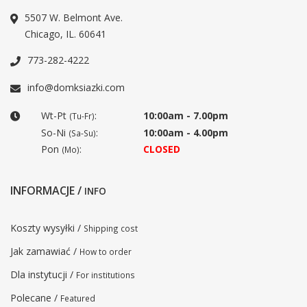
5507 W. Belmont Ave.
Chicago, IL. 60641
773-282-4222
info@domksiazki.com
Wt-Pt
:
10:00am - 7.00pm
(Tu-Fr)
So-Ni
:
10:00am - 4.00pm
(Sa-Su)
Pon
:
CLOSED
(Mo)
INFORMACJE /
INFO
Koszty wysyłki /
Shipping cost
Jak zamawiać /
How to order
Dla instytucji /
For institutions
Polecane /
Featured