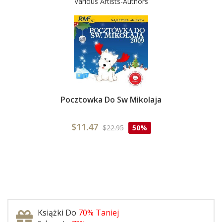
Various Artists-Authors
Pocztowka Do Sw Mikolaja
$11.47
$22.95
50%
Książki Do
70% Taniej