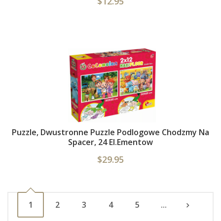
$12.95
Puzzle, Dwustronne Puzzle Podlogowe Chodzmy Na
Spacer, 24 El.ementow
$29.95
1
2
3
4
5
...