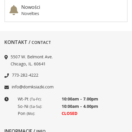
Nowości
Novelties
KONTAKT /
CONTACT
5507 W. Belmont Ave.
Chicago, IL. 60641
773-282-4222
info@domksiazki.com
Wt-Pt
:
10:00am - 7.00pm
(Tu-Fr)
So-Ni
:
10:00am - 4.00pm
(Sa-Su)
Pon
:
CLOSED
(Mo)
INFORMACJE /
INFO