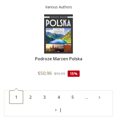
Various Authors
Podroze Marzen Polska
$50.96
$59.95
15%
1
2
3
4
5
...
|