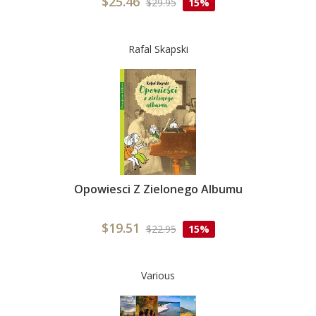
$25.46
$29.95
15%
Rafal Skapski
Opowiesci Z Zielonego Albumu
$19.51
$22.95
15%
Various