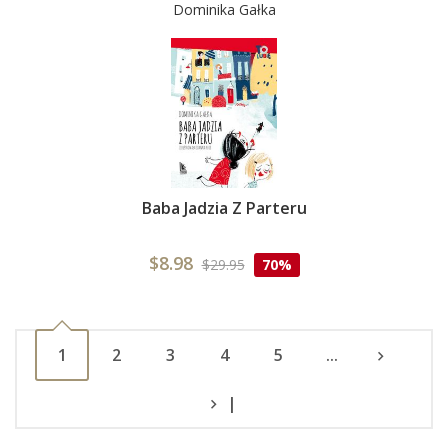
Dominika Gałka
Baba Jadzia Z Parteru
$8.98
$29.95
70%
1
2
3
4
5
...
|