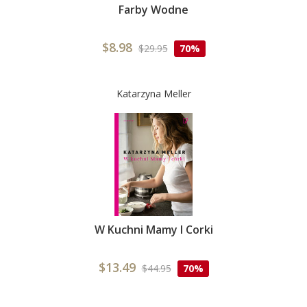
Farby Wodne
$8.98
$29.95
70%
Katarzyna Meller
W Kuchni Mamy I Corki
$13.49
$44.95
70%