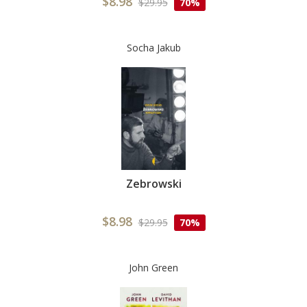
$8.98
$29.95
70%
Socha Jakub
Zebrowski
$8.98
$29.95
70%
John Green