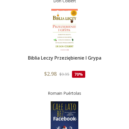
Don Colbert
Biblia Leczy Przeziębienie I Grypa
$2.98
$9.95
70%
Romain Puértolas