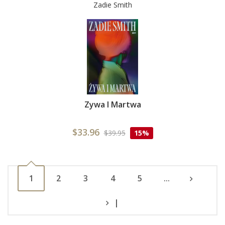
Zadie Smith
Zywa I Martwa
$33.96
$39.95
15%
1
2
3
4
5
...
|