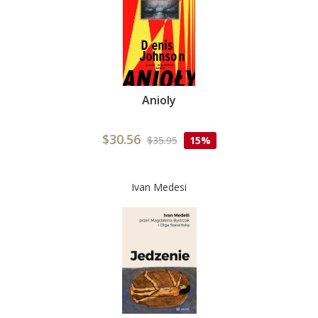
Anioly
$30.56
$35.95
15%
Ivan Medesi