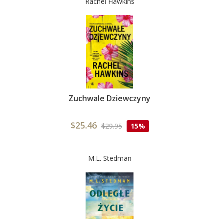
Rachel Hawkins
Zuchwale Dziewczyny
$25.46
$29.95
15%
M.L. Stedman