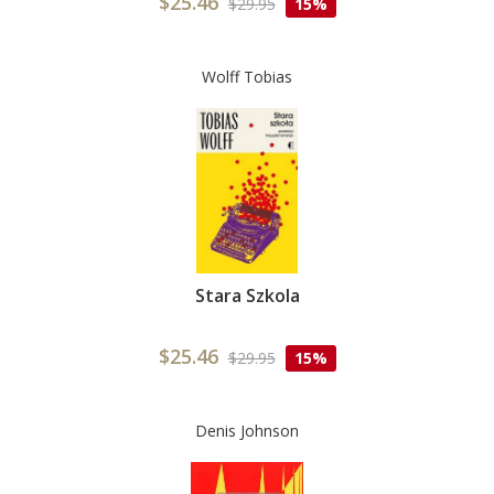
$25.46
$29.95
15%
Wolff Tobias
Stara Szkola
$25.46
$29.95
15%
Denis Johnson