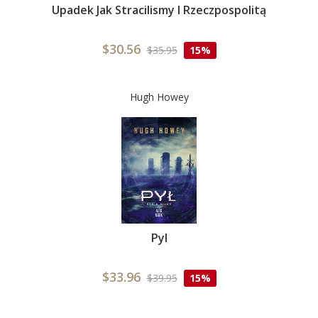
Upadek Jak Stracilismy I Rzeczpospolitą
$30.56
$35.95
15%
Hugh Howey
Pyl
$33.96
$39.95
15%