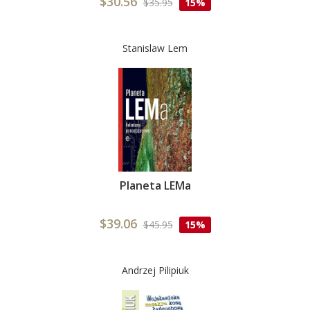
$30.56
$35.95
15%
Stanislaw Lem
Planeta LEMa
$39.06
$45.95
15%
Andrzej Pilipiuk