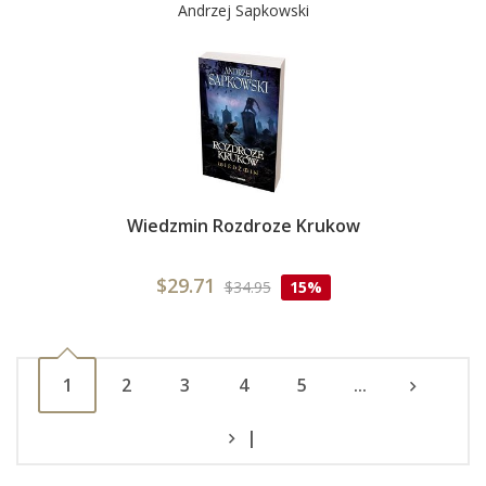
Andrzej Sapkowski
Wiedzmin Rozdroze Krukow
$29.71
$34.95
15%
1
2
3
4
5
...
|