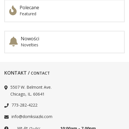
Polecane
Featured
Nowości
Novelties
KONTAKT /
CONTACT
5507 W. Belmont Ave.
Chicago, IL. 60641
773-282-4222
info@domksiazki.com
Wt-Pt
:
10:00am - 7.00pm
(Tu-Fr)