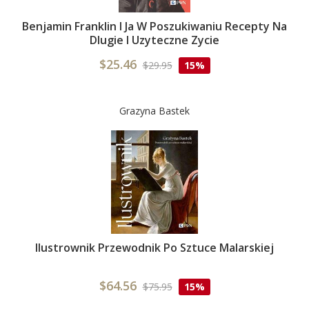
Benjamin Franklin I Ja W Poszukiwaniu Recepty Na
Dlugie I Uzyteczne Zycie
$25.46
$29.95
15%
Grazyna Bastek
Ilustrownik Przewodnik Po Sztuce Malarskiej
$64.56
$75.95
15%