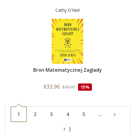
Cathy O'Neil
Bron Matematycznej Zaglady
$33.96
$39.95
15%
1
2
3
4
5
...
|