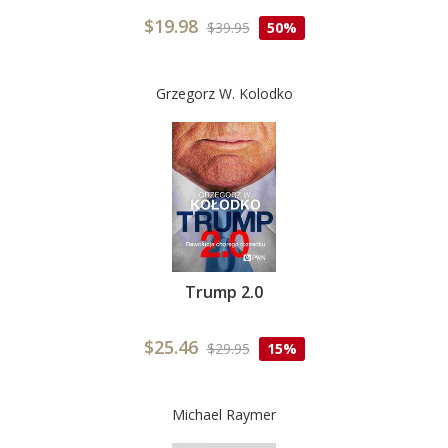
$19.98
$39.95
50%
Grzegorz W. Kolodko
Trump 2.0
$25.46
$29.95
15%
Michael Raymer