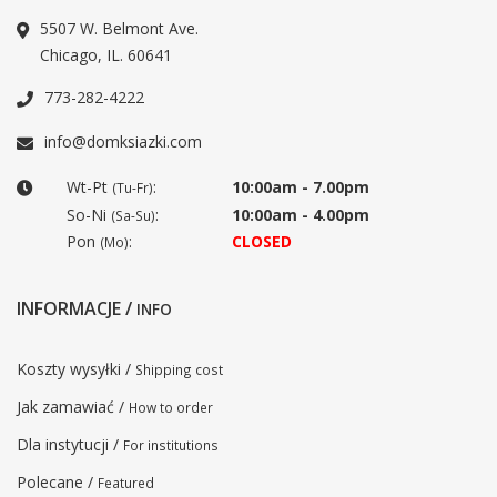
5507 W. Belmont Ave.
Chicago, IL. 60641
773-282-4222
info@domksiazki.com
Wt-Pt
:
10:00am - 7.00pm
(Tu-Fr)
So-Ni
:
10:00am - 4.00pm
(Sa-Su)
Pon
:
CLOSED
(Mo)
INFORMACJE /
INFO
Koszty wysyłki /
Shipping cost
Jak zamawiać /
How to order
Dla instytucji /
For institutions
Polecane /
Featured