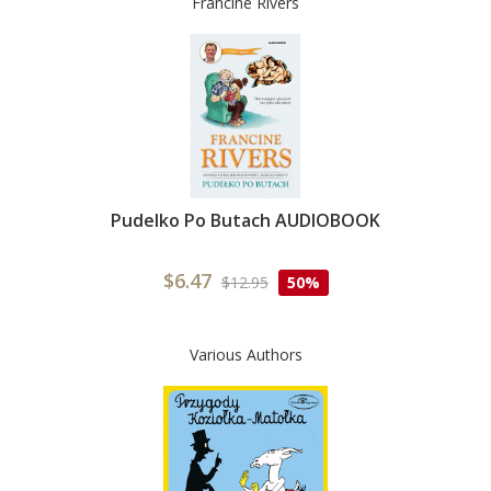
Francine Rivers
Pudelko Po Butach AUDIOBOOK
$6.47
$12.95
50%
Various Authors