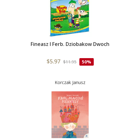
Fineasz I Ferb. Dziobakow Dwoch
$5.97
$11.95
50%
Korczak Janusz