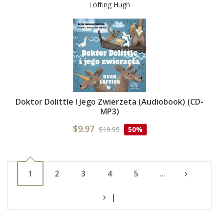
Lofting Hugh
Doktor Dolittle I Jego Zwierzeta (Audiobook) (CD-
MP3)
$9.97
$19.95
50%
1
2
3
4
5
...
|