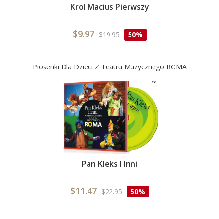
Krol Macius Pierwszy
$9.97
$19.95
50%
Piosenki Dla Dzieci Z Teatru Muzycznego ROMA
Pan Kleks I Inni
$11.47
$22.95
50%