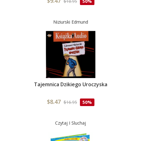
$9.47
$18.95
50%
Niziurski Edmund
Tajemnica Dzikiego Uroczyska
$8.47
$16.95
50%
Czytaj I Sluchaj