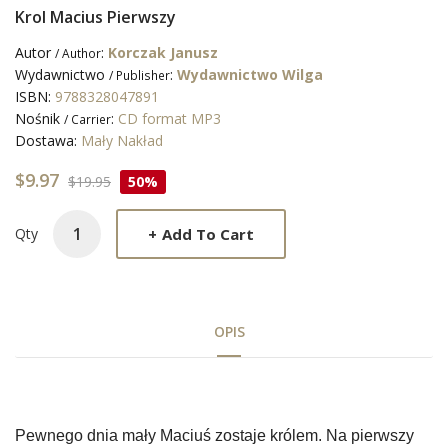
Krol Macius Pierwszy
Autor
:
Korczak Janusz
/ Author
Wydawnictwo
:
Wydawnictwo Wilga
/ Publisher
ISBN:
9788328047891
Nośnik
:
CD format MP3
/ Carrier
Dostawa:
Mały Nakład
$9.97
$19.95
50%
+
Add To Cart
Qty
OPIS
Tab
Pewnego dnia mały Maciuś zostaje królem. Na pierwszy