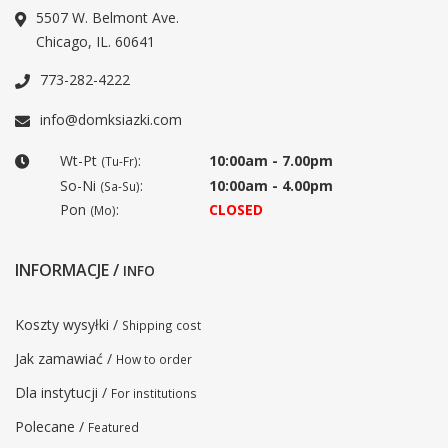
5507 W. Belmont Ave.
Chicago, IL. 60641
773-282-4222
info@domksiazki.com
Wt-Pt
:
10:00am - 7.00pm
(Tu-Fr)
So-Ni
:
10:00am - 4.00pm
(Sa-Su)
Pon
:
CLOSED
(Mo)
INFORMACJE /
INFO
Koszty wysyłki /
Shipping cost
Jak zamawiać /
How to order
Dla instytucji /
For institutions
Polecane /
Featured