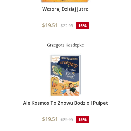
Wczoraj Dzisiaj Jutro
$19.51
$22.95
15%
Grzegorz Kasdepke
Ale Kosmos To Znowu Bodzio I Pulpet
$19.51
$22.95
15%