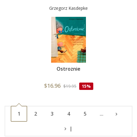
Grzegorz Kasdepke
Ostroznie
$16.96
$19.95
15%
1
2
3
4
5
...
|