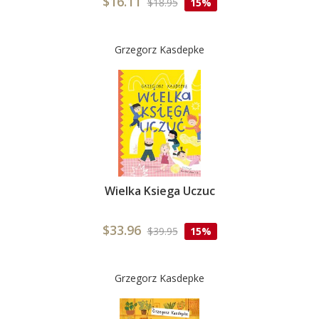
$16.11
$18.95
15%
Grzegorz Kasdepke
Wielka Ksiega Uczuc
$33.96
$39.95
15%
Grzegorz Kasdepke