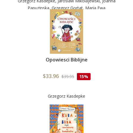
Grzegorz Kasdepke, Jaroslaw Mikolajewski, Joanna
Papuzinska, Grzegorz Gortat, Maria Ewa
Opowiesci Biblijne
$33.96
$39.95
15%
Grzegorz Kasdepke