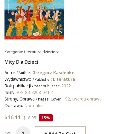
Kategoria:
Literatura dziecieca
Mity Dla Dzieci
Autor
:
Grzegorz Kasdepke
/ Author
Wydawnictwo
:
Literatura
/ Publisher
Rok publikacji
:
2022
/ Year publisher
ISBN:
978-83-8208-041-4
Strony, Oprawa
:
192, twarda oprawa
/ Pages, Cover
Dostawa:
Normalna
$16.11
$18.95
15%
+
Add To Cart
Qty