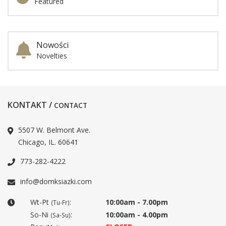
Featured
Nowości
Novelties
KONTAKT /
CONTACT
5507 W. Belmont Ave.
Chicago, IL. 60641
773-282-4222
info@domksiazki.com
Wt-Pt
:
10:00am - 7.00pm
(Tu-Fr)
So-Ni
:
10:00am - 4.00pm
(Sa-Su)