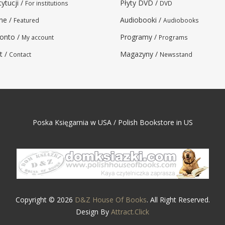
tytucji /
Płyty DVD /
For institutions
DVD
ne /
Audiobooki /
Featured
Audiobooks
onto /
Programy /
My account
Programs
t /
Magazyny /
Contact
Newsstand
Poska Księgarnia w USA / Polish Bookstore in US
Copyright © 2026
D&Z House Of Books
. All Right Reserved.
Design By
Attract.Click