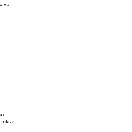
wielu
go
 bunkrze