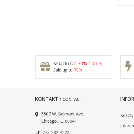
Książki Do
70% Taniej
Sale up to
70%
KONTAKT /
INFOR
CONTACT
5507 W. Belmont Ave.
Koszty
Chicago, IL. 60641
Jak za
773-282-4222