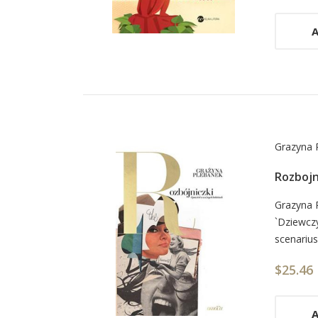
A
Grazyna 
Rozbojn
Car
Grazyna P
`Dziewczy
List
scenariusz
Arti
$25.46
A