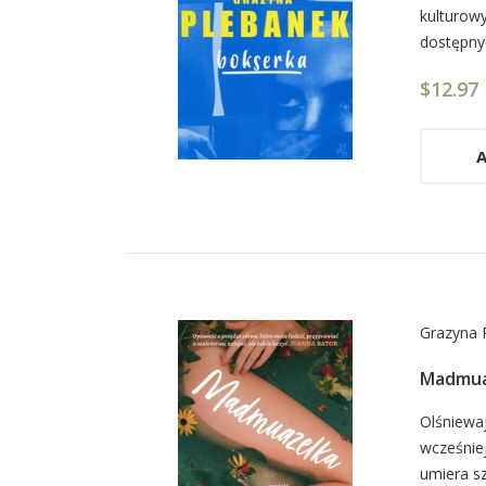
kulturowy
List
dostępnyc
Arti
$12.97
A
Grazyna 
Madmua
Car
Olśniewaj
wcześniej
List
umiera sz