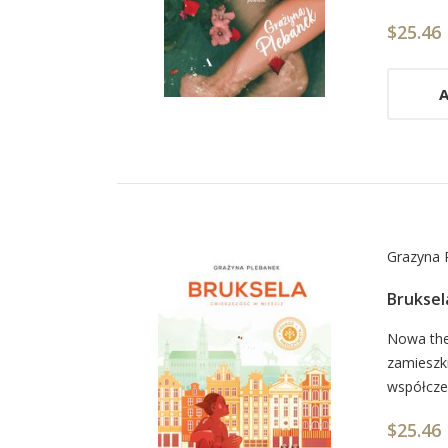
Arti
$25.46
A
Grazyna 
Bruksel
Car
Nowa the
zamieszki
List
współczes
Arti
$25.46