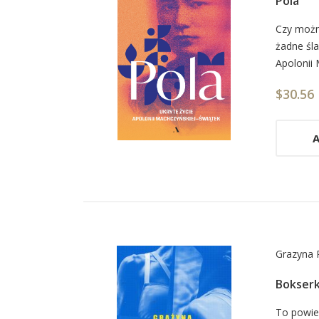
Pola
Car
Czy można
żadne śl
List
Apolonii 
Arti
$30.56
A
Grazyna 
Bokser
Car
To powie