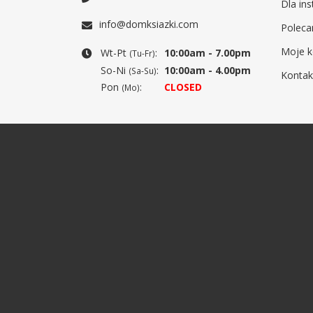
Dla ins
info@domksiazki.com
Poleca
Moje k
Wt-Pt
:
10:00am - 7.00pm
(Tu-Fr)
So-Ni
:
10:00am - 4.00pm
(Sa-Su)
Kontak
Pon
:
CLOSED
(Mo)