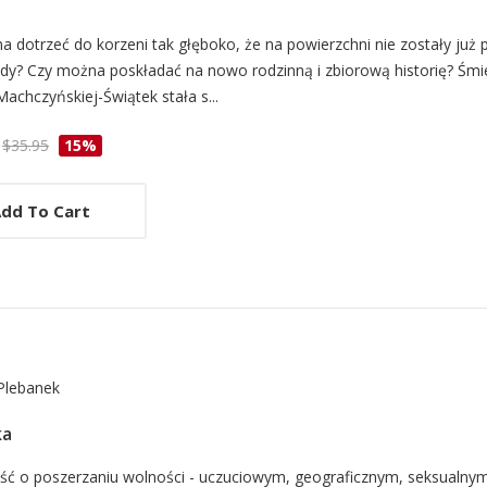
d
 dotrzeć do korzeni tak głęboko, że na powierzchni nie zostały już 
ady? Czy można poskładać na nowo rodzinną i zbiorową historię? Śmi
Machczyńskiej-Świątek stała s...
cle
$35.95
15%
dd To Cart
Plebanek
ka
d
ść o poszerzaniu wolności - uczuciowym, geograficznym, seksualny