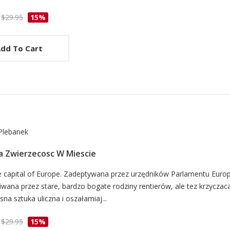
cle
$29.95
15%
dd To Cart
Plebanek
a Zwierzecosc W Miescie
d
 capital of Europe. Zadeptywana przez urzędników Parlamentu Europ
wana przez stare, bardzo bogate rodziny rentierów, ale tez krzyczac
na sztuka uliczna i oszałamiaj...
cle
$29.95
15%