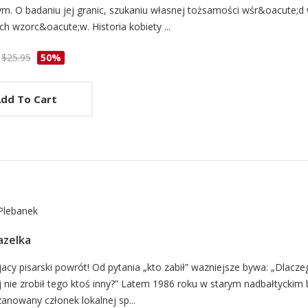
m. O badaniu jej granic, szukaniu własnej tożsamości wśr&oacute;d 
h wzorc&oacute;w. Historia kobiety ...
cle
$25.95
50%
dd To Cart
Plebanek
zelka
d
acy pisarski powrót! Od pytania „kto zabił” wazniejsze bywa: „Dlacze
 nie zrobił tego ktoś inny?” Latem 1986 roku w starym nadbałtyckim
anowany członek lokalnej sp...