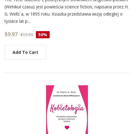
Card
(Wehikuł czasu) jest powieścia science fiction, napisana przez H.
List
G. Wells`a, w 1895 roku. Ksiazka przedstawia wizję odległej o
Article
tysiace lat p...
$9.97
$19.95
50%
Add To Cart