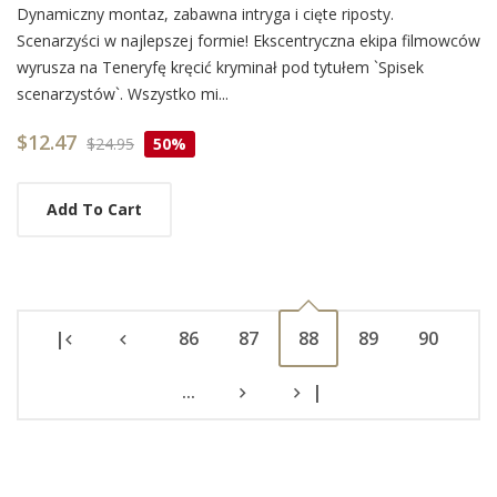
Card
Dynamiczny montaz, zabawna intryga i cięte riposty.
Scenarzyści w najlepszej formie! Ekscentryczna ekipa filmowców
List
wyrusza na Teneryfę kręcić kryminał pod tytułem `Spisek
Article
scenarzystów`. Wszystko mi...
$12.47
$24.95
50%
Add To Cart
|
86
87
88
89
90
...
|