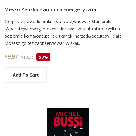
Mesko Zenska Harmonia Energetyczna
Card
Cierpisz z powodu braku r&oacute;wnowagi!Stan braku
r&oacute;wnowagi mozesz dostrzec w skali mikro, czyli na
List
poziomie kom&oacute;rek, tkanek, narzad&oacute;w i ciała.
Article
Mozesz go tez zaobserwować w skal...
$9.97
$19.95
50%
Add To Cart