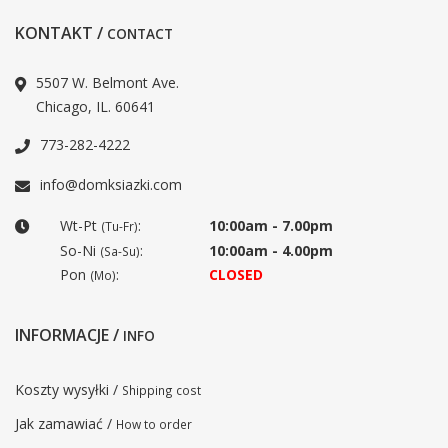
KONTAKT /
CONTACT
5507 W. Belmont Ave.
Chicago, IL. 60641
773-282-4222
info@domksiazki.com
Wt-Pt
:
10:00am - 7.00pm
(Tu-Fr)
So-Ni
:
10:00am - 4.00pm
(Sa-Su)
Pon
:
CLOSED
(Mo)
INFORMACJE /
INFO
Koszty wysyłki /
Shipping cost
Jak zamawiać /
How to order