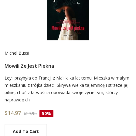
Michel Bussi
Mowili Ze Jest Piekna
Card
Leyli przybyła do Francji z Mali kilka lat temu. Mieszka w małym
mieszkaniu z trójka dzieci. Skrywa wielka tajemnicę i strzeze jej
List
pilnie, choć z łatwościa opowiada swoje zycie tym, którzy
Article
naprawdę ch...
$14.97
$29.95
50%
Add To Cart