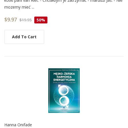
kotki pani van Riet. - Chciałbym je zatrzymać - marudzi Jaś. - Nie
Article
mozemy mieć ...
$9.97
$19.95
50%
Add To Cart
Hanna Onifade