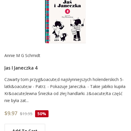
Annie M G Schmidt
Jas I Janeczka 4
Card
Czwarty tom przyg&oacute;d najsłynniejszych holenderskich 5-
latk&oacute;w - Patrz. - Pokazuje Janeczka. - Takie jabłko kupiła
List
Kr&oacute;lewna Śniezka od złej handlarki. ż&oacute;łta część
Article
nie była zat...
$9.97
$19.95
50%
Add To Cart