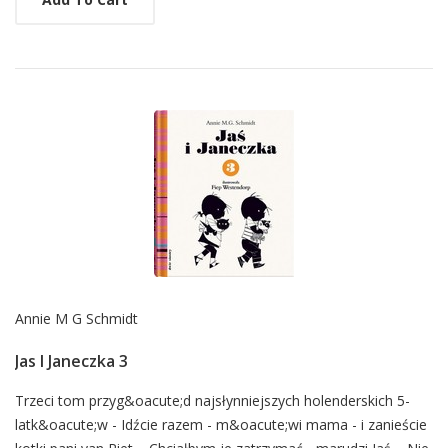
Annie M G Schmidt
Jas I Janeczka 3
Card
Trzeci tom przyg&oacute;d najsłynniejszych holenderskich 5-
latk&oacute;w - Idźcie razem - m&oacute;wi mama - i zanieście
List