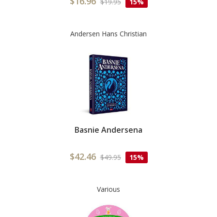
$16.96
$19.95
15%
Andersen Hans Christian
Basnie Andersena
$42.46
$49.95
15%
Various