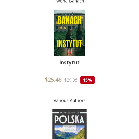
Iwona Banach
Instytut
$25.46
$29.95
15%
Various Authors