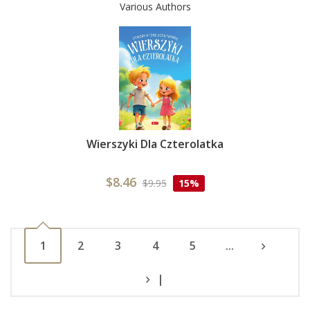
Various Authors
Wierszyki Dla Czterolatka
$8.46
$9.95
15%
1
2
3
4
5
...
|