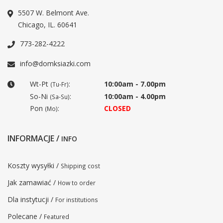
5507 W. Belmont Ave.
Chicago, IL. 60641
773-282-4222
info@domksiazki.com
Wt-Pt
:
10:00am - 7.00pm
(Tu-Fr)
So-Ni
:
10:00am - 4.00pm
(Sa-Su)
Pon
:
CLOSED
(Mo)
INFORMACJE /
INFO
Koszty wysyłki /
Shipping cost
Jak zamawiać /
How to order
Dla instytucji /
For institutions
Polecane /
Featured