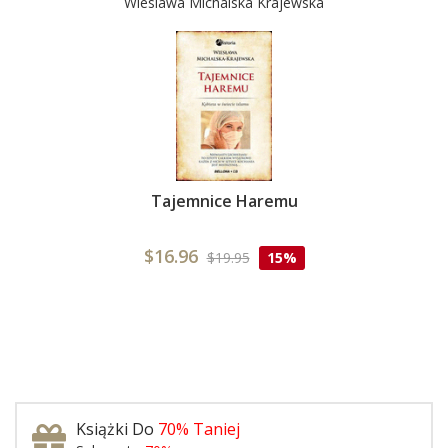
Wieslawa Michalska Krajewska
Tajemnice Haremu
$16.96
$19.95
15%
Książki Do
70% Taniej