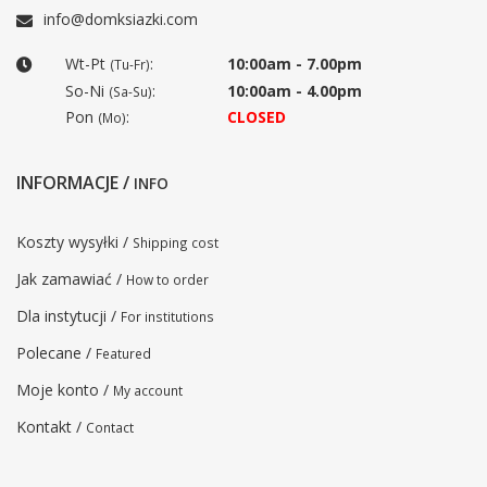
info@domksiazki.com
Wt-Pt
:
10:00am - 7.00pm
(Tu-Fr)
So-Ni
:
10:00am - 4.00pm
(Sa-Su)
Pon
:
CLOSED
(Mo)
INFORMACJE /
INFO
Koszty wysyłki /
Shipping cost
Jak zamawiać /
How to order
Dla instytucji /
For institutions
Polecane /
Featured
Moje konto /
My account
Kontakt /
Contact