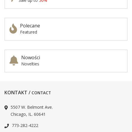
Sale up to
50%
Polecane
Featured
Nowości
Novelties
KONTAKT /
CONTACT
5507 W. Belmont Ave.
Chicago, IL. 60641
773-282-4222