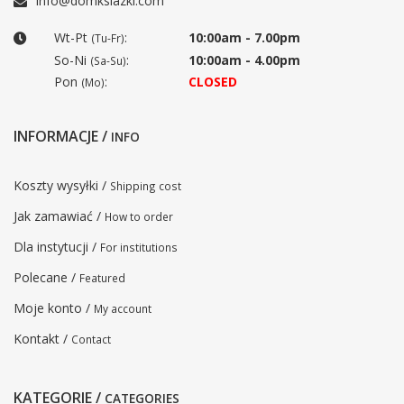
info@domksiazki.com
Wt-Pt
:
10:00am - 7.00pm
(Tu-Fr)
So-Ni
:
10:00am - 4.00pm
(Sa-Su)
Pon
:
CLOSED
(Mo)
INFORMACJE /
INFO
Koszty wysyłki /
Shipping cost
Jak zamawiać /
How to order
Dla instytucji /
For institutions
Polecane /
Featured
Moje konto /
My account
Kontakt /
Contact
KATEGORIE /
CATEGORIES