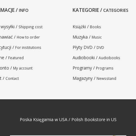
MACJE /
KATEGORIE /
INFO
CATEGORIES
 wysyłki /
Książki /
Shipping cost
Books
mawiać /
Muzyka /
How to order
Music
tytucji /
Płyty DVD /
For institutions
DVD
ne /
Audiobooki /
Featured
Audiobooks
onto /
Programy /
My account
Programs
t /
Magazyny /
Contact
Newsstand
Poska Księgarnia w USA / Polish Bookstore in US