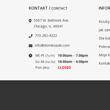
KONTAKT /
INFOR
CONTACT
5507 W. Belmont Ave.
Koszty
Chicago, IL. 60641
Jak za
773-282-4222
Dla ins
info@domksiazki.com
Poleca
Moje k
Wt-Pt
:
10:00am - 7.00pm
(Tu-Fr)
So-Ni
:
10:00am - 4.00pm
(Sa-Su)
Kontak
Pon
:
CLOSED
(Mo)