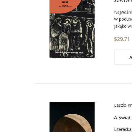
SZATAN
Car
Najważni
W podupa
List
jakąkolwi
Arti
$29.71
A
Laszlo K
A Swiat
Car
Literack