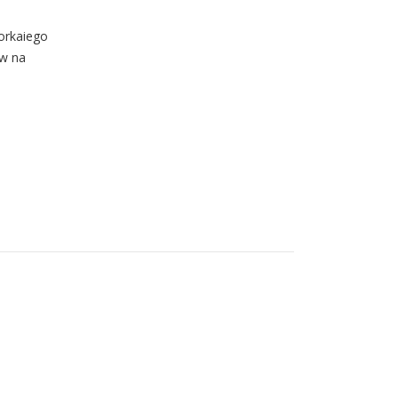
orkaiego
yw na
a