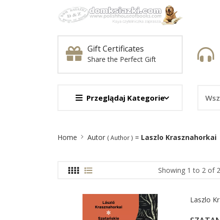
Gift Certificates
Share the Perfect Gift
Przeglądaj Kategorie
Site
Home
Autor
=
Laszlo Krasznahorkai
( Author )
Breadcrumb
Showing 1 to 2 of 2
Laszlo K