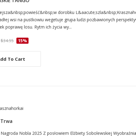
SKIE TANGO
d
ejsza&nbsp;powieść&nbsp;w dorobku L&aacute;szla&nbsp;Krasznah
dłej wsi na pustkowiu wegetuje grupa ludzi pozbawionych perspekt
ek poprawę losu. Rytm ich życia wy...
cle
$34.95
15%
dd To Cart
rasznahorkai
 Trwa
d
a Nagroda Nobla 2025 Z posłowiem Elżbiety Sobolewskiej Wyobraźni