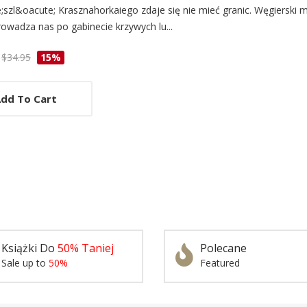
szl&oacute; Krasznahorkaiego zdaje się nie mieć granic. Węgierski m
owadza nas po gabinecie krzywych lu...
cle
$34.95
15%
dd To Cart
Książki Do
50% Taniej
Polecane
Sale up to
50%
Featured