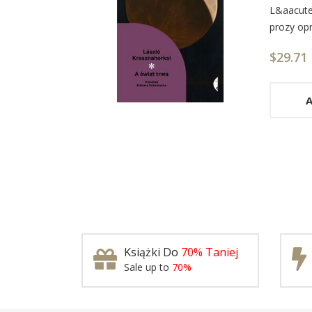
L&aacute;
List
prozy opr
Arti
$29.71
A
Książki Do
70% Taniej
Sale up to
70%