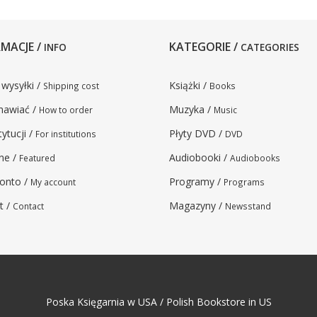
MACJE /
KATEGORIE /
INFO
CATEGORIES
 wysyłki /
Książki /
Shipping cost
Books
mawiać /
Muzyka /
How to order
Music
tytucji /
Płyty DVD /
For institutions
DVD
ne /
Audiobooki /
Featured
Audiobooks
onto /
Programy /
My account
Programs
t /
Magazyny /
Contact
Newsstand
Poska Księgarnia w USA / Polish Bookstore in US