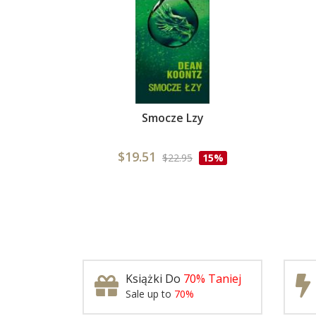
Smocze Lzy
$19.51
$22.95
15%
Książki Do
70% Taniej
Sale up to
70%