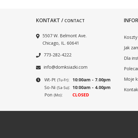
KONTAKT /
INFOR
CONTACT
5507 W. Belmont Ave.
Koszty
Chicago, IL. 60641
Jak za
773-282-4222
Dla ins
info@domksiazki.com
Poleca
Moje k
Wt-Pt
:
10:00am - 7.00pm
(Tu-Fr)
So-Ni
:
10:00am - 4.00pm
(Sa-Su)
Kontak
Pon
:
CLOSED
(Mo)