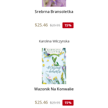
Srebrna Bransoletka
$25.46
$29.95
15%
Karolina Wilczynska
Wazonik Na Konwalie
$25.46
$29.95
15%