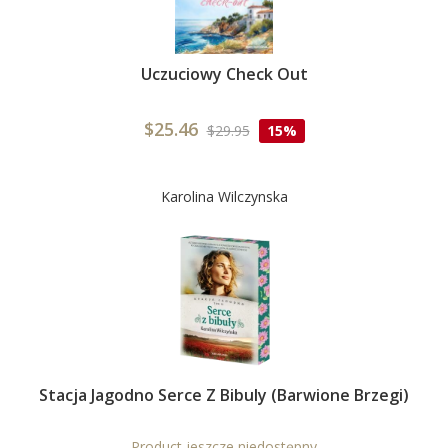
Uczuciowy Check Out
$25.46
$29.95
15%
Karolina Wilczynska
Stacja Jagodno Serce Z Bibuly (barwione Brzegi)
Product jeszcze niedostępny