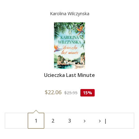
Karolina Wilczynska
Ucieczka Last Minute
$22.06
$25.95
15%
1
2
3
|