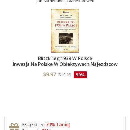
Jon Sutherland , Diane Canwell
Blitzkrieg 1939 W Polsce
Inwazja Na Polske W Obiektywach Najezdzcow
$9.97
$19.95
50%
Książki Do
70% Taniej