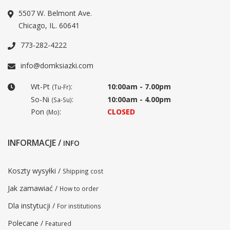
5507 W. Belmont Ave.
Chicago, IL. 60641
773-282-4222
info@domksiazki.com
Wt-Pt
:
10:00am - 7.00pm
(Tu-Fr)
So-Ni
:
10:00am - 4.00pm
(Sa-Su)
Pon
:
CLOSED
(Mo)
INFORMACJE /
INFO
Koszty wysyłki /
Shipping cost
Jak zamawiać /
How to order
Dla instytucji /
For institutions
Polecane /
Featured