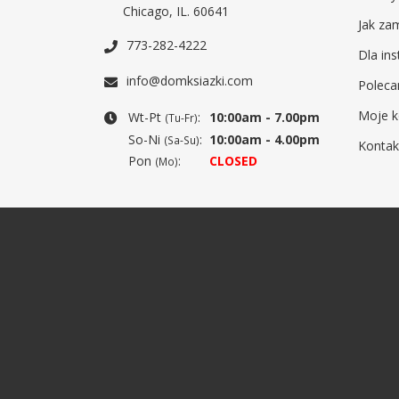
Chicago, IL. 60641
Jak za
773-282-4222
Dla ins
info@domksiazki.com
Poleca
Moje k
Wt-Pt
:
10:00am - 7.00pm
(Tu-Fr)
So-Ni
:
10:00am - 4.00pm
(Sa-Su)
Kontak
Pon
:
CLOSED
(Mo)