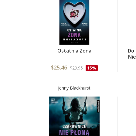
Ostatnia Zona
Do 
Nie
$25.46
$29.95
15%
Jenny Blackhurst