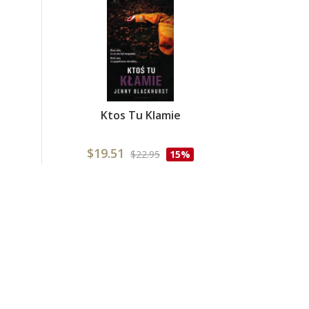
Ktos Tu Klamie
$19.51
$22.95
15%