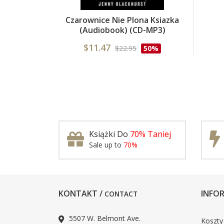
Czarownice Nie Plona Ksiazka
(audiobook) (CD-MP3)
$11.47
$22.95
50%
Książki Do
70% Taniej
Sale up to
70%
KONTAKT /
INFOR
CONTACT
5507 W. Belmont Ave.
Koszty