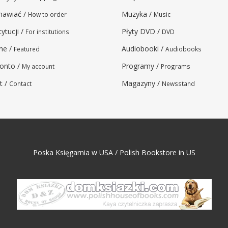
mawiać /
Muzyka /
How to order
Music
tytucji /
Płyty DVD /
For institutions
DVD
ne /
Audiobooki /
Featured
Audiobooks
onto /
Programy /
My account
Programs
t /
Magazyny /
Contact
Newsstand
Poska Księgarnia w USA / Polish Bookstore in US