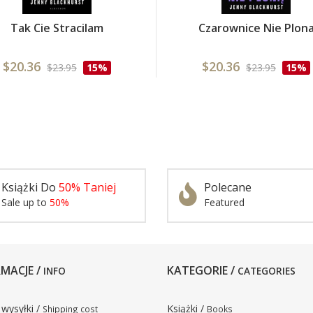
Tak Cie Stracilam
Czarownice Nie Plon
$20.36
$20.36
$23.95
15%
$23.95
15%
Książki Do
50% Taniej
Polecane
Sale up to
50%
Featured
MACJE /
KATEGORIE /
INFO
CATEGORIES
 wysyłki /
Książki /
Shipping cost
Books