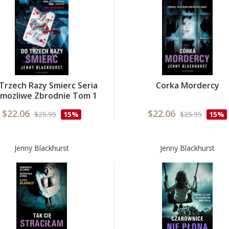
Trzech Razy Smierc Seria
Corka Mordercy
mozliwe Zbrodnie Tom 1
$22.06
$22.06
$25.95
15%
$25.95
15%
Jenny Blackhurst
Jenny Blackhurst