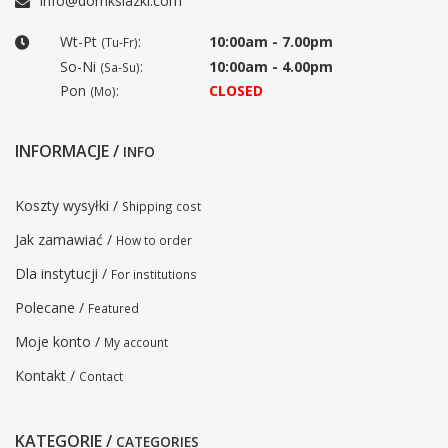
info@domksiazki.com
Wt-Pt
:
10:00am - 7.00pm
(Tu-Fr)
So-Ni
:
10:00am - 4.00pm
(Sa-Su)
Pon
:
CLOSED
(Mo)
INFORMACJE /
INFO
Koszty wysyłki /
Shipping cost
Jak zamawiać /
How to order
Dla instytucji /
For institutions
Polecane /
Featured
Moje konto /
My account
Kontakt /
Contact
KATEGORIE /
CATEGORIES