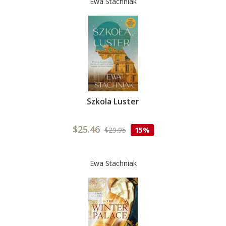
Ewa Stachniak
Szkola Luster
$25.46
$29.95
15%
Ewa Stachniak