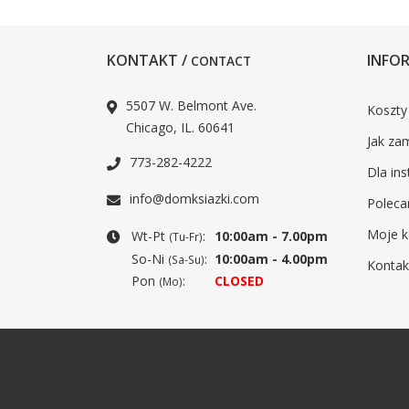
KONTAKT /
INFOR
CONTACT
5507 W. Belmont Ave.
Koszty
Chicago, IL. 60641
Jak za
773-282-4222
Dla ins
info@domksiazki.com
Poleca
Moje k
Wt-Pt
:
10:00am - 7.00pm
(Tu-Fr)
So-Ni
:
10:00am - 4.00pm
(Sa-Su)
Kontak
Pon
:
CLOSED
(Mo)