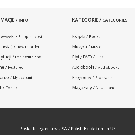
MACJE /
KATEGORIE /
INFO
CATEGORIES
 wysyłki /
Książki /
Shipping cost
Books
mawiać /
Muzyka /
How to order
Music
tytucji /
Płyty DVD /
For institutions
DVD
ne /
Audiobooki /
Featured
Audiobooks
onto /
Programy /
My account
Programs
t /
Magazyny /
Contact
Newsstand
Poska Księgarnia w USA / Polish Bookstore in US