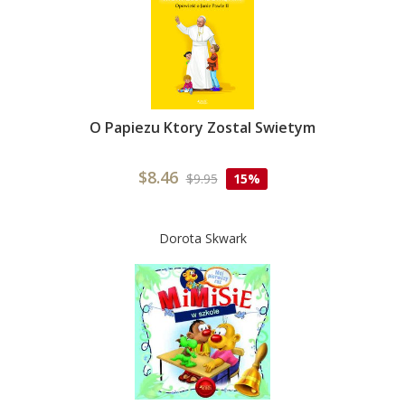
O Papiezu Ktory Zostal Swietym
$8.46
$9.95
15%
Dorota Skwark