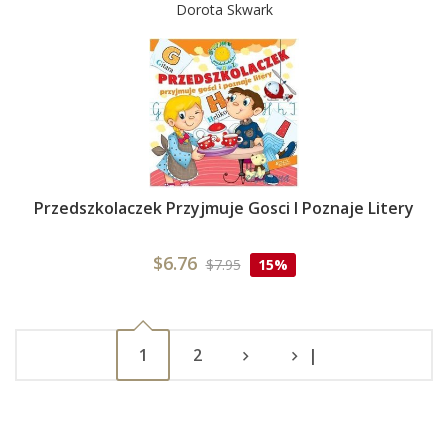
Dorota Skwark
Przedszkolaczek Przyjmuje Gosci I Poznaje Litery
$6.76
$7.95
15%
1
2
|