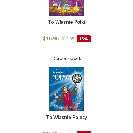
To Wlasnie Polki
$16.96
$19.95
15%
Dorota Skwark
To Wlasnie Polacy