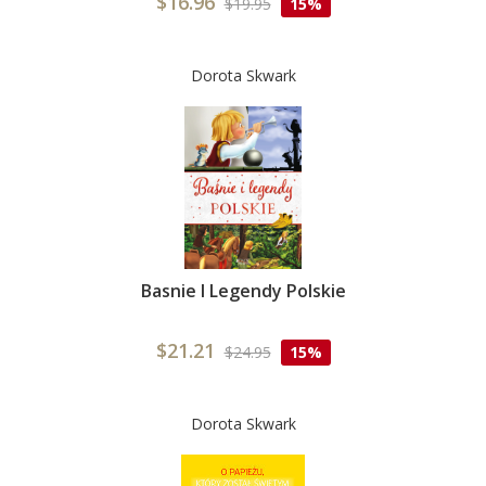
$16.96
$19.95
15%
Dorota Skwark
Basnie I Legendy Polskie
$21.21
$24.95
15%
Dorota Skwark