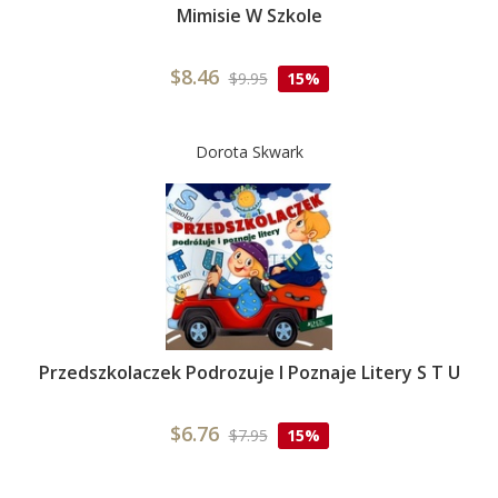
Mimisie W Szkole
$8.46
$9.95
15%
Dorota Skwark
Przedszkolaczek Podrozuje I Poznaje Litery S T U
$6.76
$7.95
15%