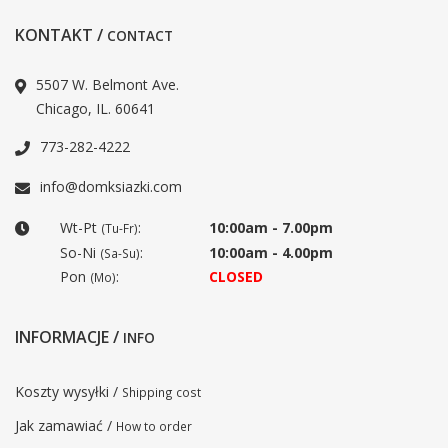
KONTAKT /
CONTACT
5507 W. Belmont Ave.
Chicago, IL. 60641
773-282-4222
info@domksiazki.com
Wt-Pt
:
10:00am - 7.00pm
(Tu-Fr)
So-Ni
:
10:00am - 4.00pm
(Sa-Su)
Pon
:
CLOSED
(Mo)
INFORMACJE /
INFO
Koszty wysyłki /
Shipping cost
Jak zamawiać /
How to order