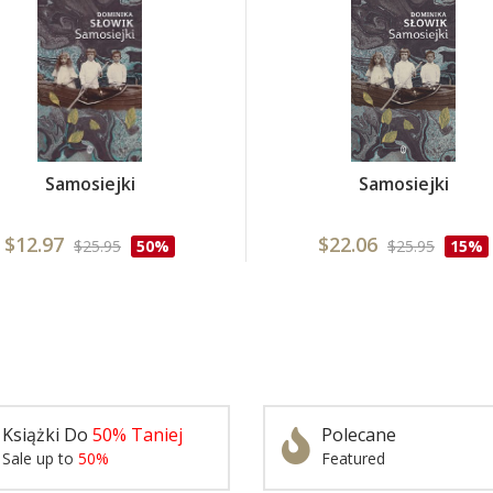
Samosiejki
Samosiejki
$12.97
$22.06
$25.95
50%
$25.95
15%
Książki Do
50% Taniej
Polecane
Sale up to
50%
Featured