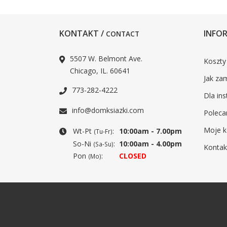
KONTAKT /
INFOR
CONTACT
5507 W. Belmont Ave.
Koszty
Chicago, IL. 60641
Jak za
773-282-4222
Dla ins
info@domksiazki.com
Poleca
Moje k
Wt-Pt
:
10:00am - 7.00pm
(Tu-Fr)
So-Ni
:
10:00am - 4.00pm
(Sa-Su)
Kontak
Pon
:
CLOSED
(Mo)