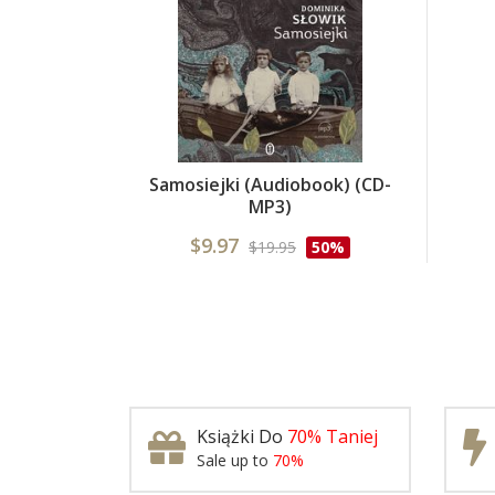
Samosiejki (Audiobook) (CD-
MP3)
$9.97
$19.95
50%
Książki Do
70% Taniej
Sale up to
70%