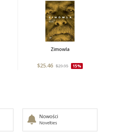
Zimowla
$25.46
$29.95
15%
Nowości
Novelties