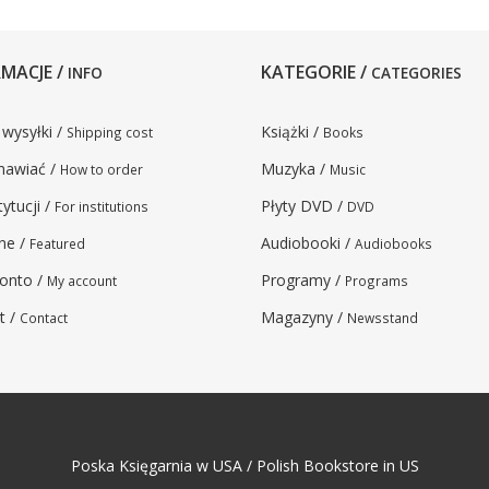
MACJE /
KATEGORIE /
INFO
CATEGORIES
 wysyłki /
Książki /
Shipping cost
Books
mawiać /
Muzyka /
How to order
Music
tytucji /
Płyty DVD /
For institutions
DVD
ne /
Audiobooki /
Featured
Audiobooks
onto /
Programy /
My account
Programs
t /
Magazyny /
Contact
Newsstand
Poska Księgarnia w USA / Polish Bookstore in US