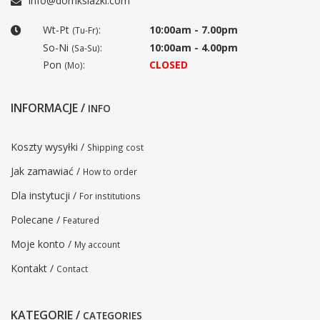
info@domksiazki.com
Wt-Pt
:
10:00am - 7.00pm
(Tu-Fr)
So-Ni
:
10:00am - 4.00pm
(Sa-Su)
Pon
:
CLOSED
(Mo)
INFORMACJE /
INFO
Koszty wysyłki /
Shipping cost
Jak zamawiać /
How to order
Dla instytucji /
For institutions
Polecane /
Featured
Moje konto /
My account
Kontakt /
Contact
KATEGORIE /
CATEGORIES