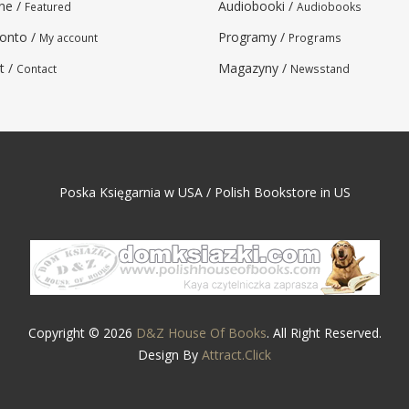
ne /
Audiobooki /
Featured
Audiobooks
onto /
Programy /
My account
Programs
t /
Magazyny /
Contact
Newsstand
Poska Księgarnia w USA / Polish Bookstore in US
Copyright © 2026
D&Z House Of Books
. All Right Reserved.
Design By
Attract.Click