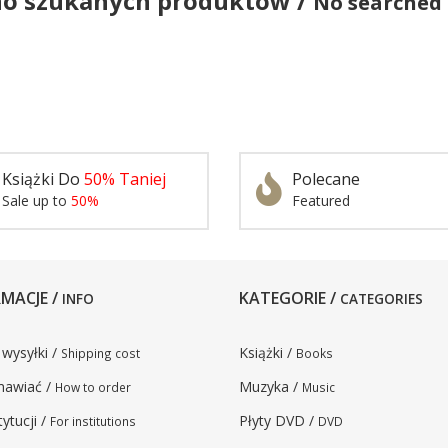
no szukanych produktów /
No searched
Książki Do
50% Taniej
Polecane
Sale up to
50%
Featured
MACJE /
KATEGORIE /
INFO
CATEGORIES
 wysyłki /
Książki /
Shipping cost
Books
mawiać /
Muzyka /
How to order
Music
tytucji /
Płyty DVD /
For institutions
DVD