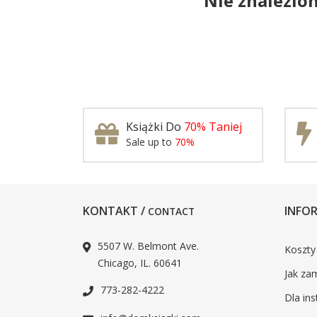
Nie znalezio
Książki Do
70% Taniej
Sale up to
70%
KONTAKT /
INFOR
CONTACT
5507 W. Belmont Ave.
Koszty
Chicago, IL. 60641
Jak za
773-282-4222
Dla ins