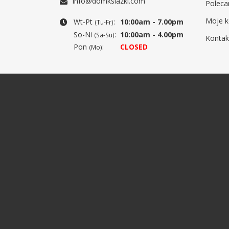
info@domksiazki.com
Poleca
Moje k
Wt-Pt
:
10:00am - 7.00pm
(Tu-Fr)
So-Ni
:
10:00am - 4.00pm
(Sa-Su)
Kontak
Pon
:
CLOSED
(Mo)