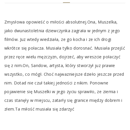
Tab
Zmysłowa opowieść o miłości absolutnej.Ona, Muszelka,
Article
jako dwunastoletnia dziewczynka zagrała w jednym z jego
filmów. Juz wtedy wiedziała, ze go kocha i ze ich drogi
wkrótce się połacza. Musiała tylko dorosnać. Musiała przejść
przez ręce wielu męzczyzn, dojrzeć, aby wreszcie połaczyć
się z nim.On, Sandow, artysta, który stworzył juz prawie
wszystko, co mógł. Choć najwazniejsze dzieło jeszcze przed
nim. Dotad nie czuł takiej jedności z nikim. Ponowne
pojawienie się Muszelki w jego zyciu sprawiło, ze ziemia i
czas stanęły w miejscu, zatarły się granice między dobrem i
złem.Ta miłość musiała się zdarzyć