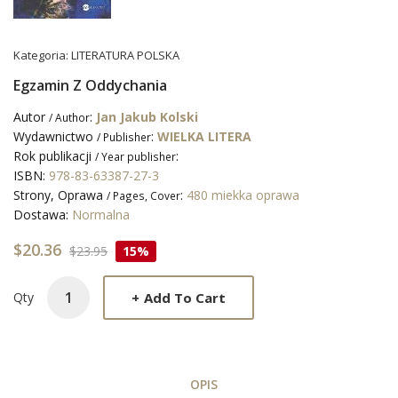
Kategoria:
LITERATURA POLSKA
Egzamin Z Oddychania
Autor
:
Jan Jakub Kolski
/ Author
Wydawnictwo
:
WIELKA LITERA
/ Publisher
Rok publikacji
:
/ Year publisher
ISBN:
978-83-63387-27-3
Strony, Oprawa
:
480 miekka oprawa
/ Pages, Cover
Dostawa:
Normalna
$20.36
$23.95
15%
+
Add To Cart
Qty
OPIS