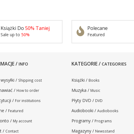
Książki Do
50% Taniej
Polecane
Sale up to
50%
Featured
MACJE /
KATEGORIE /
INFO
CATEGORIES
 wysyłki /
Książki /
Shipping cost
Books
mawiać /
Muzyka /
How to order
Music
tytucji /
Płyty DVD /
For institutions
DVD
ne /
Audiobooki /
Featured
Audiobooks
onto /
Programy /
My account
Programs
t /
Magazyny /
Contact
Newsstand