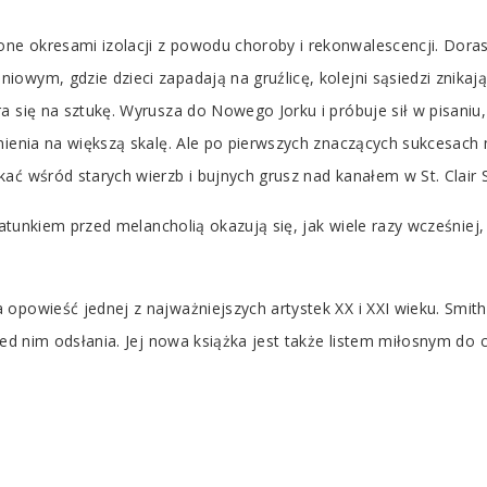
e okresami izolacji z powodu choroby i rekonwalescencji. Doras
owym, gdzie dzieci zapadają na gruźlicę, kolejni sąsiedzi znikaj
a się na sztukę. Wyrusza do Nowego Jorku i próbuje sił w pisaniu
łnienia na większą skalę. Ale po pierwszych znaczących sukcesach
ać wśród starych wierzb i bujnych grusz nad kanałem w St. Clair 
ratunkiem przed melancholią okazują się, jak wiele razy wcześniej, 
powieść jednej z najważniejszych artystek XX i XXI wieku. Smith n
rzed nim odsłania. Jej nowa książka jest także listem miłosnym d