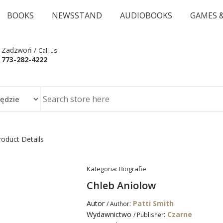
BOOKS
NEWSSTAND
AUDIOBOOKS
GAMES 
Zadzwoń /
Call us
773-282-4222
roduct Details
Kategoria:
Biografie
Chleb Aniolow
Autor
:
Patti Smith
/ Author
Wydawnictwo
:
Czarne
/ Publisher