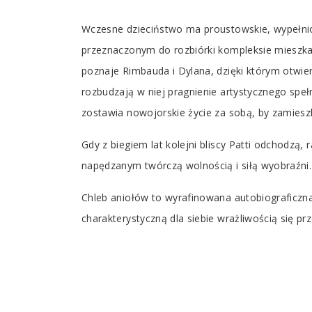
Tab
Wczesne dzieciństwo ma proustowskie, wypełnion
Article
przeznaczonym do rozbiórki kompleksie mieszkani
poznaje Rimbauda i Dylana, dzięki którym otwier
rozbudzają w niej pragnienie artystycznego spe
zostawia nowojorskie życie za sobą, by zamieszk
Gdy z biegiem lat kolejni bliscy Patti odchodzą, 
napędzanym twórczą wolnością i siłą wyobraźni.
Chleb aniołów to wyrafinowana autobiograficzna o
charakterystyczną dla siebie wrażliwością się p