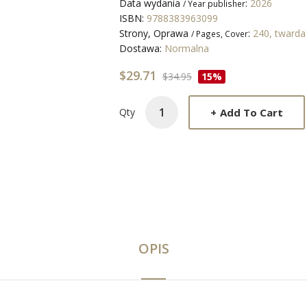
Data wydania
:
2026
/ Year publisher
ISBN:
9788383963099
Strony, Oprawa
:
240, tward
/ Pages, Cover
Dostawa:
Normalna
$29.71
$34.95
15%
+
Add To Cart
Qty
OPIS