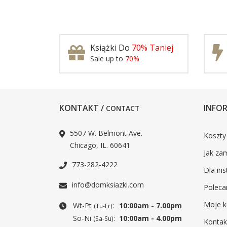
Książki Do
70% Taniej
Sale up to
70%
KONTAKT /
INFOR
CONTACT
5507 W. Belmont Ave.
Koszty
Chicago, IL. 60641
Jak za
773-282-4222
Dla ins
info@domksiazki.com
Poleca
Moje k
Wt-Pt
:
10:00am - 7.00pm
(Tu-Fr)
So-Ni
:
10:00am - 4.00pm
(Sa-Su)
Kontak