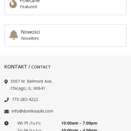
Polecane
Featured
Nowości
Novelties
KONTAKT /
CONTACT
5507 W. Belmont Ave.
Chicago, IL. 60641
773-282-4222
info@domksiazki.com
Wt-Pt
:
10:00am - 7.00pm
(Tu-Fr)
So-Ni
:
10:00am - 4.00pm
(Sa-Su)