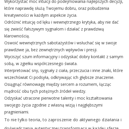
Wykorzystać moc intuicji do podejmowania najlepszych decyzji,
które naprawdę służą Twojemu dobru, oraz pobudzenia
kreatywności w każdym aspekcie życia.
Odróżnić intuicję od lęku i wewnętrznego krytyka, aby nie dać
się zwieść fałszywym sygnałom i działać z prawdziwą
klarownością.
Oswoić wewnętrznych sabotażystów i wsłuchać się w swoje
prawdziwe ja, bez zewnętrznych wpływów i presji.
Wyciszyć szum informacyjny i odzyskać dobry kontakt z samym
sobą, w zgiełku współczesnego świata.
Interpretować sny, sygnały z ciała, przeczucia i inne znaki, które
wszechświat Ci podsyła, odkrywając ich głębsze znaczenie.
Osiągnąć równowagę między sercem a rozumem, łącząc
mądrość obu tych potężnych źródeł wiedzy.
Odzyskać utracone pierwotne talenty i moc kształtowania
swojego życia zgodnie z własną wizją i najgłębszymi
pragnieniami.
To nie tylko teoria, to zaproszenie do aktywnego działania i
doświadczania autentycznej transformacji w każdej sferze