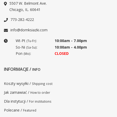
5507 W. Belmont Ave.
Chicago, IL. 60641
773-282-4222
info@domksiazki.com
Wt-Pt
:
10:00am - 7.00pm
(Tu-Fr)
So-Ni
:
10:00am - 4.00pm
(Sa-Su)
Pon
:
CLOSED
(Mo)
INFORMACJE /
INFO
Koszty wysyłki /
Shipping cost
Jak zamawiać /
How to order
Dla instytucji /
For institutions
Polecane /
Featured