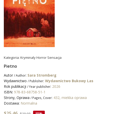
Kategoria:
Kryminaly Horror Sensacja
Pietno
Autor
:
Sara Stromberg
/ Author
Wydawnictwo
:
Wydawnictwo Bukowy Las
/ Publisher
Rok publikacji
:
2026
/ Year publisher
ISBN:
978-83-68758-51-1
Strony, Oprawa
:
432, miekka oprawa
/ Pages, Cover
Dostawa:
Normalna
$25.46
$29.95
15%