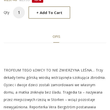
+
Add To Cart
Qty
OPIS
Tab
Article
TROFEUM TEGO ŁOWCY TO NIE ZWIERZYNA LEŚNA… Trzy
dekady temu górską wioską wstrząsnęła szokująca zbrodnia.
Ojciec i dwoje dzieci zostali zamordowani we własnym
domu, a matka zniknęła bez śladu. Tragedia ta – nazywana
przez miejscowych rzezią w Storlien – wciąż pozostaje
niewyjaśniona. Reporterka Vera Bergström postanawia