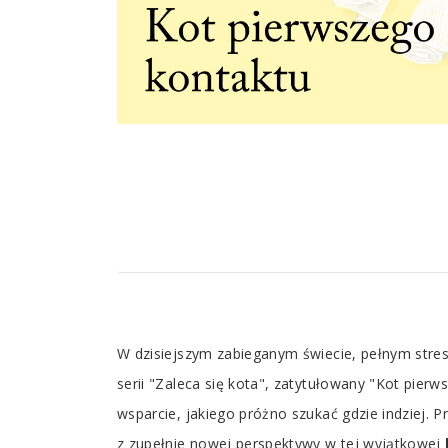
Tab
W dzisiejszym zabieganym świecie, pełnym stres
Article
serii "Zaleca się kota", zatytułowany "Kot pierw
wsparcie, jakiego próżno szukać gdzie indziej. 
z zupełnie nowej perspektywy w tej wyjątkowej