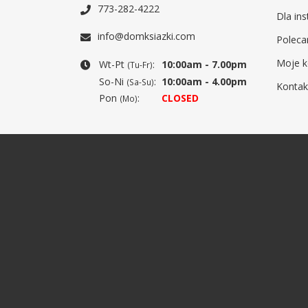
773-282-4222
Dla ins
info@domksiazki.com
Poleca
Moje k
Wt-Pt
:
10:00am - 7.00pm
(Tu-Fr)
So-Ni
:
10:00am - 4.00pm
(Sa-Su)
Kontak
Pon
:
CLOSED
(Mo)