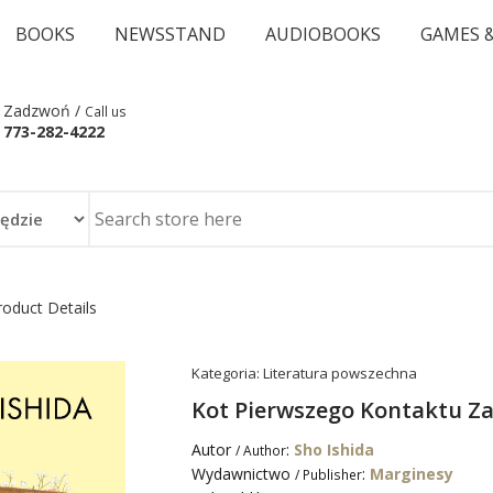
BOOKS
NEWSSTAND
AUDIOBOOKS
GAMES 
Zadzwoń /
Call us
773-282-4222
roduct Details
Kategoria:
Literatura powszechna
Kot Pierwszego Kontaktu Za
Autor
:
Sho Ishida
/ Author
Wydawnictwo
:
Marginesy
/ Publisher