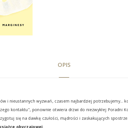
OPIS
ów i nieustannych wyzwań, czasem najbardziej potrzebujemy... kot
szego kontaktu", ponownie otwiera drzwi do niezwykłej Poradni Kok
Przygotuj się na dawkę czułości, mądrości i zaskakujących spostr
książce obyczajowej
.