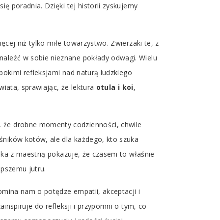
ię poradnia. Dzięki tej historii zyskujemy
ęcej niż tylko miłe towarzystwo. Zwierzaki te, z
naleźć w sobie nieznane pokłady odwagi. Wielu
ębokimi refleksjami nad naturą ludzkiego
wiata, sprawiając, że lektura
otula i koi
,
, że drobne momenty codzienności, chwile
śników kotów, ale dla każdego, kto szuka
orka z maestrią pokazuje, że czasem to właśnie
epszemu jutru.
omina nam o potędze empatii, akceptacji i
ainspiruje do refleksji i przypomni o tym, co