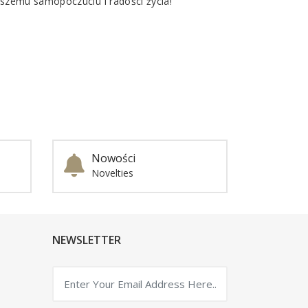
epszemu samopoczuciu i radości życia!
Nowości
Novelties
NEWSLETTER