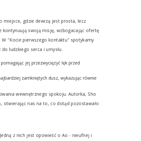
 miejsce, gdzie dewizą jest prosta, lecz
se kontynuują swoją misję, wzbogacając ofertę
w. W "Kocie pierwszego kontaktu" spotykamy
do ludzkiego serca i umysłu.
 pomagając jej przezwyciężyć lęk przed
 najbardziej zamkniętych dusz, wykazując równie
zukiwania wewnętrznego spokoju. Autorka, Sho
n, otwierając nas na to, co dotąd pozostawało
edną z nich jest opowieść o Ao - nieufnej i