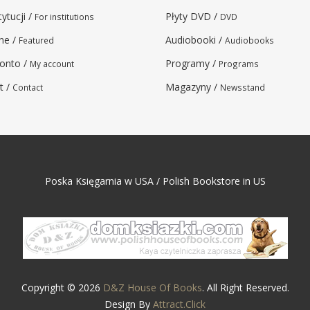
tytucji /
Płyty DVD /
For institutions
DVD
ne /
Audiobooki /
Featured
Audiobooks
onto /
Programy /
My account
Programs
t /
Magazyny /
Contact
Newsstand
Poska Księgarnia w USA / Polish Bookstore in US
Copyright © 2026
D&Z House Of Books
. All Right Reserved.
Design By
Attract.Click