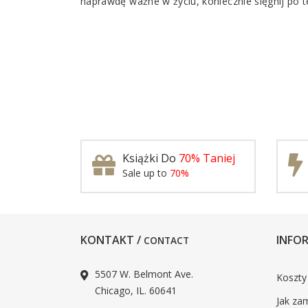
naprawdę ważne w życiu, koniecznie sięgnij po t
Książki Do
70% Taniej
Sale up to
70%
KONTAKT /
INFOR
CONTACT
5507 W. Belmont Ave.
Koszty
Chicago, IL. 60641
Jak za