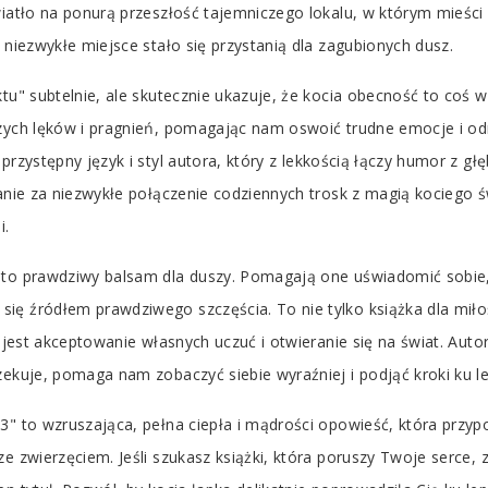
iatło na ponurą przeszłość tajemniczego lokalu, w którym mieści s
 niezwykłe miejsce stało się przystanią dla zagubionych dusz.
tu" subtelnie, ale skutecznie ukazuje, że kocia obecność to coś wi
szych lęków i pragnień, pomagając nam oswoić trudne emocje i od
przystępny język i styl autora, który z lekkością łączy humor z gł
nanie za niezwykłe połączenie codziennych trosk z magią kociego ś
i.
" to prawdziwy balsam dla duszy. Pomagają one uświadomić sobie
ię źródłem prawdziwego szczęścia. To nie tylko książka dla miło
e jest akceptowanie własnych uczuć i otwieranie się na świat. Aut
zekuje, pomaga nam zobaczyć siebie wyraźniej i podjąć kroki ku l
3" to wzruszająca, pełna ciepła i mądrości opowieść, która przyp
e zwierzęciem. Jeśli szukasz książki, która poruszy Twoje serce, z