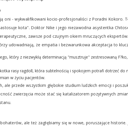
o
 oni - wykwalifikowani kocio-profesjonaliści z Poradni Kokoro. To
 zastosuje kota". Doktor Nike i jego niezawodna asystentka Chito
y terapeutyczne, zawsze pod czujnym okiem mruczących ekspertó
rzy udowadniają, że empatia i bezwarunkowa akceptacja to klucz 
go, który z niezwykłą determinacją "musztruje" zestresowaną F?ko,
otka rasy ragdoll, która subtelnością i spokojem potrafi dotrzeć do
mian w życiu pacjentów.
ach, ale przede wszystkim głębokie studium ludzkich emocji i pos
obecność zwierzęcia może stać się katalizatorem pozytywnych zmia
stanu.
bohaterów, ale też zagłębiamy się w nowe, poruszające historie. J