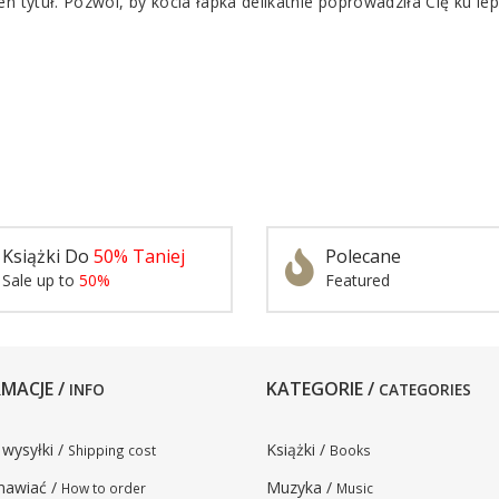
en tytuł. Pozwól, by kocia łapka delikatnie poprowadziła Cię ku l
Książki Do
50% Taniej
Polecane
Sale up to
50%
Featured
MACJE /
KATEGORIE /
INFO
CATEGORIES
 wysyłki /
Książki /
Shipping cost
Books
mawiać /
Muzyka /
How to order
Music