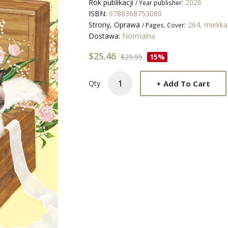
Rok publikacji
:
2026
/ Year publisher
ISBN:
9788368753080
Strony, Oprawa
:
264, miekk
/ Pages, Cover
Dostawa:
Normalna
$25.46
$29.95
15%
+
Add To Cart
Qty