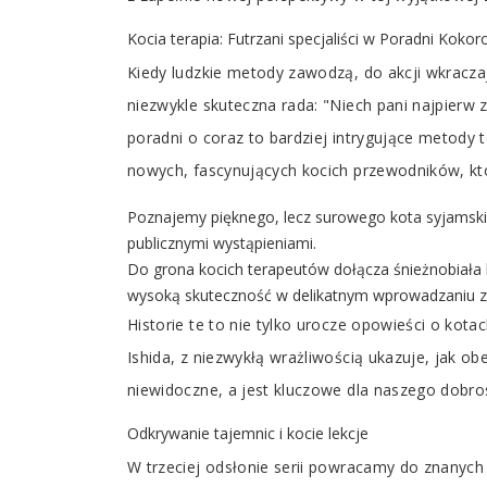
Kocia terapia: Futrzani specjaliści w Poradni Kokor
Kiedy ludzkie metody zawodzą, do akcji wkraczają
niezwykle skuteczna rada: "Niech pani najpierw
poradni o coraz to bardziej intrygujące metod
nowych, fascynujących kocich przewodników, któ
Poznajemy pięknego, lecz surowego kota syjamskie
publicznymi wystąpieniami.
Do grona kocich terapeutów dołącza śnieżnobiała k
wysoką skuteczność w delikatnym wprowadzaniu z
Historie te to nie tylko urocze opowieści o kot
Ishida, z niezwykłą wrażliwością ukazuje, jak 
niewidoczne, a jest kluczowe dla naszego dobro
Odkrywanie tajemnic i kocie lekcje
W trzeciej odsłonie serii powracamy do znanych 