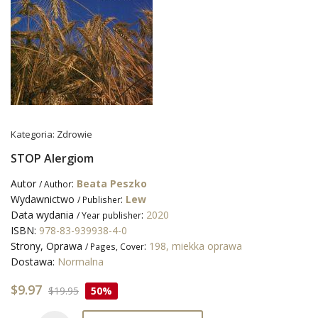
Kategoria:
Zdrowie
STOP Alergiom
Autor
:
Beata Peszko
/ Author
Wydawnictwo
:
Lew
/ Publisher
Data wydania
:
2020
/ Year publisher
ISBN:
978-83-939938-4-0
Strony, Oprawa
:
198, miekka oprawa
/ Pages, Cover
Dostawa:
Normalna
$9.97
$19.95
50%