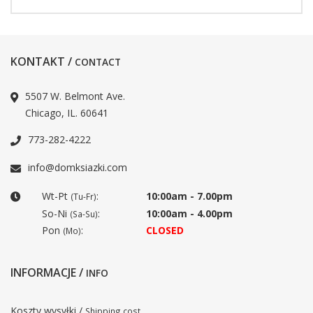
KONTAKT /
CONTACT
5507 W. Belmont Ave.
Chicago, IL. 60641
773-282-4222
info@domksiazki.com
Wt-Pt
:
10:00am - 7.00pm
(Tu-Fr)
So-Ni
:
10:00am - 4.00pm
(Sa-Su)
Pon
:
CLOSED
(Mo)
INFORMACJE /
INFO
Koszty wysyłki /
Shipping cost