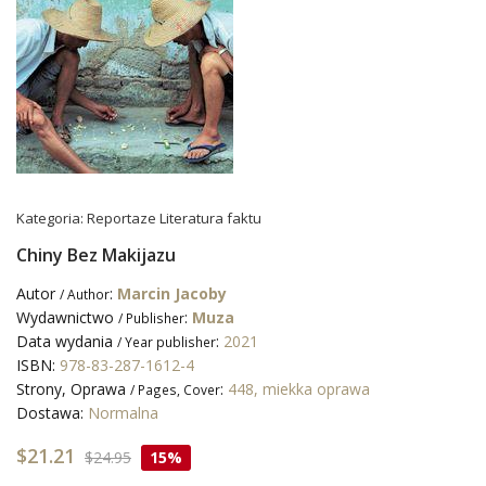
Kategoria:
Reportaze Literatura faktu
Chiny Bez Makijazu
Autor
:
Marcin Jacoby
/ Author
Wydawnictwo
:
Muza
/ Publisher
Data wydania
:
2021
/ Year publisher
ISBN:
978-83-287-1612-4
Strony, Oprawa
:
448, miekka oprawa
/ Pages, Cover
Dostawa:
Normalna
$21.21
$24.95
15%