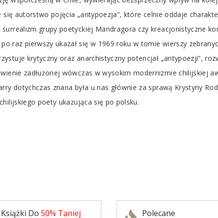
 się autorstwo pojęcia „antypoezja”, które celnie oddaje charakt
surrealizm grupy poetyckiej Mandragora czy kreacjonistyczne kon
o raz pierwszy ukazał się w 1969 roku w tomie wierszy zebranych
stuje krytyczny oraz anarchistyczny potencjał „antypoezji”, rozwi
ętwienie zadłużonej wówczas w wysokim modernizmie chilijskiej 
arry dotychczas znana była u nas głównie za sprawą Krystyny Ro
hilijskiego poety ukazująca się po polsku.
Książki Do
50% Taniej
Polecane