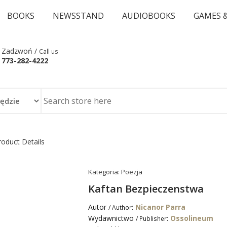
BOOKS
NEWSSTAND
AUDIOBOOKS
GAMES 
Zadzwoń /
Call us
773-282-4222
roduct Details
Kategoria:
Poezja
Kaftan Bezpieczenstwa
Autor
:
Nicanor Parra
/ Author
Wydawnictwo
:
Ossolineum
/ Publisher