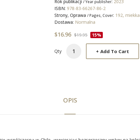
Rok publikacji
:
2023
/ Year publisher
ISBN:
978-83-66267-86-2
Strony, Oprawa
:
192, miekk
/ Pages, Cover
Dostawa:
Normalna
$16.96
$19.95
15%
+
Add To Cart
Qty
OPIS
zję współczesną w Chile, wywierając bezsprzeczny wpływ na kolej