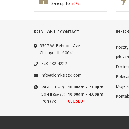
Sale up to
70%
KONTAKT /
INFOR
CONTACT
5507 W. Belmont Ave.
Koszty
Chicago, IL. 60641
Jak za
773-282-4222
Dla ins
info@domksiazki.com
Poleca
Moje k
Wt-Pt
:
10:00am - 7.00pm
(Tu-Fr)
So-Ni
:
10:00am - 4.00pm
(Sa-Su)
Kontak
Pon
:
CLOSED
(Mo)