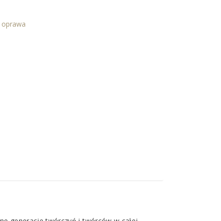
a oprawa
ne generacje twórczyń i twórców w całej