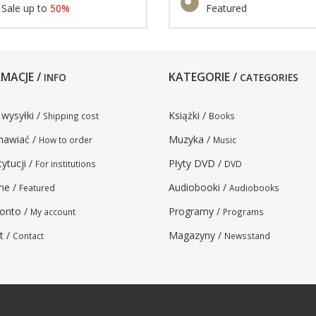
Sale up to
50%
Featured
MACJE /
KATEGORIE /
INFO
CATEGORIES
 wysyłki /
Książki /
Shipping cost
Books
mawiać /
Muzyka /
How to order
Music
tytucji /
Płyty DVD /
For institutions
DVD
ne /
Audiobooki /
Featured
Audiobooks
onto /
Programy /
My account
Programs
t /
Magazyny /
Contact
Newsstand