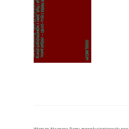
Wiersze Nicanora Parry zrewolucjonizowały poe