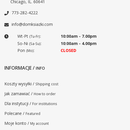
Chicago, IL. 60641
773-282-4222
info@domksiazki.com
Wt-Pt
:
10:00am - 7.00pm
(Tu-Fr)
So-Ni
:
10:00am - 4.00pm
(Sa-Su)
Pon
:
CLOSED
(Mo)
INFORMACJE /
INFO
Koszty wysyłki /
Shipping cost
Jak zamawiać /
How to order
Dla instytucji /
For institutions
Polecane /
Featured
Moje konto /
My account