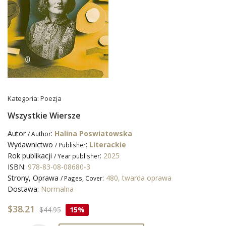
Kategoria:
Poezja
Wszystkie Wiersze
Autor
:
Halina Poswiatowska
/ Author
Wydawnictwo
:
Literackie
/ Publisher
Rok publikacji
:
2025
/ Year publisher
ISBN:
978-83-08-08680-3
Strony, Oprawa
:
480, twarda oprawa
/ Pages, Cover
Dostawa:
Normalna
$38.21
$44.95
15%