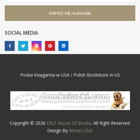
ZAPISZ SIĘ /
SUBSCRIBE
SOCIAL MEDIA
Poska Księgarnia w USA / Polish Bookstore in US
Copyright © 2026
D&Z House Of Books
. All Right Reserved.
Design By
Attract.Click