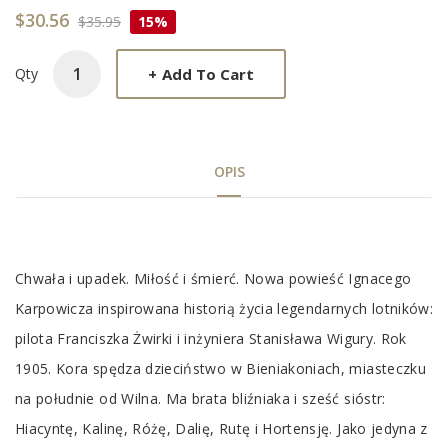
$30.56
$35.95
15%
+
Add To Cart
Qty
OPIS
Tab
Chwała i upadek. Miłość i śmierć. Nowa powieść Ignacego
Article
Karpowicza inspirowana historią życia legendarnych lotników:
pilota Franciszka Żwirki i inżyniera Stanisława Wigury. Rok
1905. Kora spędza dzieciństwo w Bieniakoniach, miasteczku
na południe od Wilna. Ma brata bliźniaka i sześć sióstr:
Hiacyntę, Kalinę, Różę, Dalię, Rutę i Hortensję. Jako jedyna z