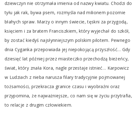
dziewczyn nie otrzymała imienia od nazwy kwiatu. Chodzi do
tyłu jak rak, bywa psem, rozmyśla nad milionem pozornie
błahych spraw. Marzy o innym świecie, tęskni za przygodą,
księciem i za bratem Franciszkiem, który wyjechał do szkół,
by zostać kiedyś najsłynniejszym polskim pilotem. Pewnego
dnia Cyganka przepowiada jej niepokojącą przyszłość… Gdy
dziesięć lat później przez miasteczko przechodzą bieżeńcy,
świat, który znała Kora, nagle przestaje istnieć… Karpowicz
w Ludziach z nieba narusza filary tradycyjnie pojmowanej
tożsamości, przekracza granice czasu i wyobraźni oraz
przypomina, że najważniejsze, co nam się w życiu przytrafia,
to relacje z drugim człowiekiem.