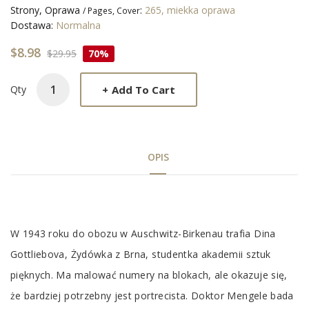
Strony, Oprawa
:
265, miekka oprawa
/ Pages, Cover
Dostawa:
Normalna
$8.98
$29.95
70%
+
Add To Cart
Qty
OPIS
Tab
W 1943 roku do obozu w Auschwitz-Birkenau trafia Dina
Article
Gottliebova, Żydówka z Brna, studentka akademii sztuk
pięknych. Ma malować numery na blokach, ale okazuje się,
że bardziej potrzebny jest portrecista. Doktor Mengele bada