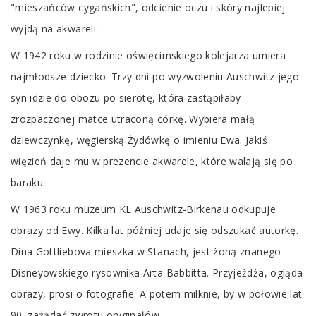
"mieszańców cygańskich", odcienie oczu i skóry najlepiej
wyjdą na akwareli.
W 1942 roku w rodzinie oświęcimskiego kolejarza umiera
najmłodsze dziecko. Trzy dni po wyzwoleniu Auschwitz jego
syn idzie do obozu po sierotę, która zastąpiłaby
zrozpaczonej matce utraconą córkę. Wybiera małą
dziewczynkę, węgierską Żydówkę o imieniu Ewa. Jakiś
więzień daje mu w prezencie akwarele, które walają się po
baraku.
W 1963 roku muzeum KL Auschwitz-Birkenau odkupuje
obrazy od Ewy. Kilka lat później udaje się odszukać autorkę.
Dina Gottliebova mieszka w Stanach, jest żoną znanego
Disney
owskiego rysownika Arta Babbitta. Przyjeżdża, ogląda
obrazy, prosi o fotografie. A potem milknie, by w połowie lat
90. zażądać zwrotu oryginałów...