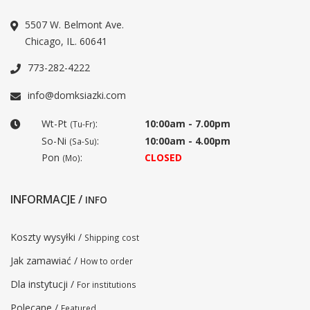
5507 W. Belmont Ave.
Chicago, IL. 60641
773-282-4222
info@domksiazki.com
Wt-Pt
:
10:00am - 7.00pm
(Tu-Fr)
So-Ni
:
10:00am - 4.00pm
(Sa-Su)
Pon
:
CLOSED
(Mo)
INFORMACJE /
INFO
Koszty wysyłki /
Shipping cost
Jak zamawiać /
How to order
Dla instytucji /
For institutions
Polecane /
Featured