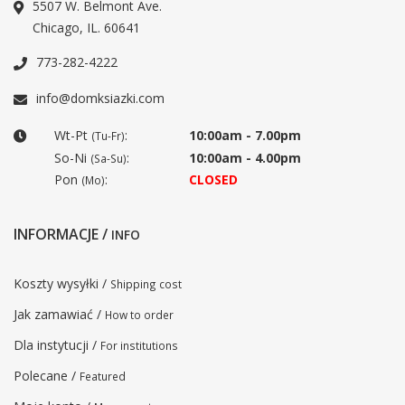
5507 W. Belmont Ave.
Chicago, IL. 60641
773-282-4222
info@domksiazki.com
Wt-Pt
:
10:00am - 7.00pm
(Tu-Fr)
So-Ni
:
10:00am - 4.00pm
(Sa-Su)
Pon
:
CLOSED
(Mo)
INFORMACJE /
INFO
Koszty wysyłki /
Shipping cost
Jak zamawiać /
How to order
Dla instytucji /
For institutions
Polecane /
Featured