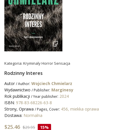
Kategoria:
Kryminaly Horror Sensacja
Rodzinny Interes
Autor
:
Wojciech Chmielarz
/ Author
Wydawnictwo
:
Marginesy
/ Publisher
Rok publikacji
:
2024
/ Year publisher
ISBN:
978-83-68226-63-8
Strony, Oprawa
:
456, miekka oprawa
/ Pages, Cover
Dostawa:
Normalna
$25.46
$29.95
15%