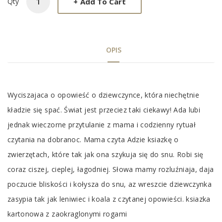
+
Add To Cart
Qty
OPIS
Tab
Wyciszajaca o opowieść o dziewczynce, która niechętnie
Article
kładzie się spać. Świat jest przeciez taki ciekawy! Ada lubi
jednak wieczorne przytulanie z mama i codzienny rytuał
czytania na dobranoc. Mama czyta Adzie ksiazkę o
zwierzętach, które tak jak ona szykuja się do snu. Robi się
coraz ciszej, cieplej, łagodniej. Słowa mamy rozluźniaja, daja
poczucie bliskości i kołysza do snu, az wreszcie dziewczynka
zasypia tak jak leniwiec i koala z czytanej opowieści. ksiazka
kartonowa z zaokraglonymi rogami