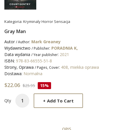
Kategoria:
Kryminaly Horror Sensacja
Gray Man
Autor
:
Mark Greaney
/ Author
Wydawnictwo
:
PORADNIA K,
/ Publisher
Data wydania
:
2021
/ Year publisher
ISBN:
978-83-66555-51-8
Strony, Oprawa
:
408, miekka oprawa
/ Pages, Cover
Dostawa:
Normalna
$22.06
$25.95
15%
+
Add To Cart
Qty
OPIS