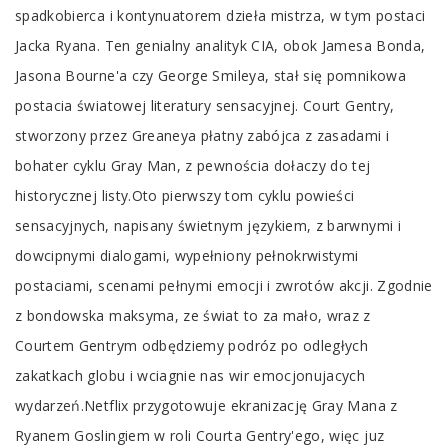
spadkobierca i kontynuatorem dzieła mistrza, w tym postaci
Jacka Ryana. Ten genialny analityk CIA, obok Jamesa Bonda,
Jasona Bourne'a czy George Smileya, stał się pomnikowa
postacia światowej literatury sensacyjnej. Court Gentry,
stworzony przez Greaneya płatny zabójca z zasadami i
bohater cyklu Gray Man, z pewnościa dołaczy do tej
historycznej listy.Oto pierwszy tom cyklu powieści
sensacyjnych, napisany świetnym językiem, z barwnymi i
dowcipnymi dialogami, wypełniony pełnokrwistymi
postaciami, scenami pełnymi emocji i zwrotów akcji. Zgodnie
z bondowska maksyma, ze świat to za mało, wraz z
Courtem Gentrym odbędziemy podróz po odległych
zakatkach globu i wciagnie nas wir emocjonujacych
wydarzeń.Netflix przygotowuje ekranizację Gray Mana z
Ryanem Goslingiem w roli Courta Gentry'ego, więc juz