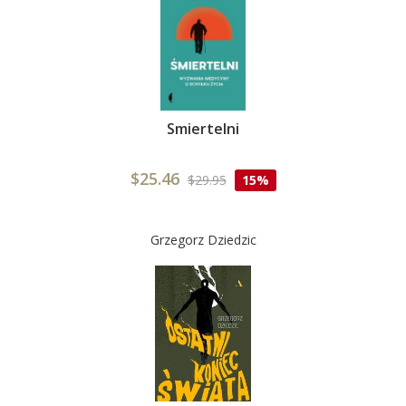
Smiertelni
$25.46
$29.95
15%
Grzegorz Dziedzic