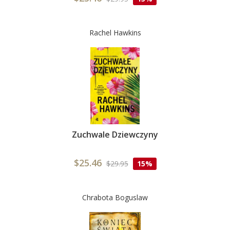
Rachel Hawkins
Zuchwale Dziewczyny
$25.46
$29.95
15%
Chrabota Boguslaw