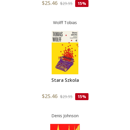
$25.46
$29.95
15%
Wolff Tobias
Stara Szkola
$25.46
$29.95
15%
Denis Johnson