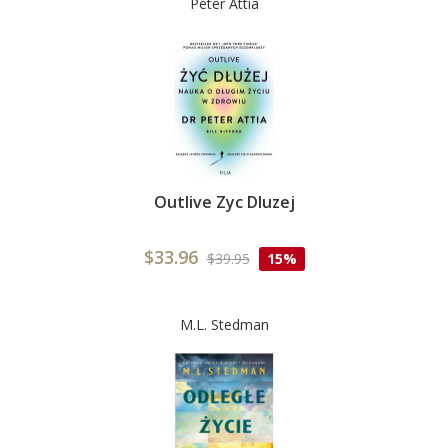
Peter Attia
Outlive Zyc Dluzej
$33.96
$39.95
15%
M.L. Stedman