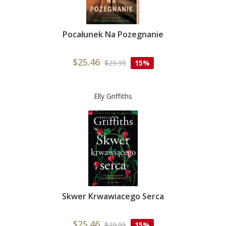
Pocałunek Na Pozegnanie
$25.46
$29.95
15%
Elly Griffiths
Skwer Krwawiacego Serca
$25.46
$29.95
15%