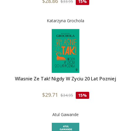
$28.86
$33.95
15%
Katarzyna Grochola
Wlasnie Ze Tak! Nigdy W Zyciu 20 Lat Pozniej
$29.71
$34.95
15%
Atul Gawande