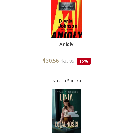
Anioly
$30.56
$35.95
15%
Natalia Sonska