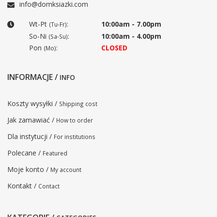
info@domksiazki.com
Wt-Pt
:
10:00am - 7.00pm
(Tu-Fr)
So-Ni
:
10:00am - 4.00pm
(Sa-Su)
Pon
:
CLOSED
(Mo)
INFORMACJE /
INFO
Koszty wysyłki /
Shipping cost
Jak zamawiać /
How to order
Dla instytucji /
For institutions
Polecane /
Featured
Moje konto /
My account
Kontakt /
Contact