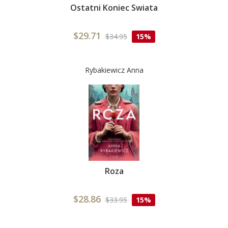
Ostatni Koniec Swiata
$29.71
$34.95
15%
Rybakiewicz Anna
Roza
$28.86
$33.95
15%