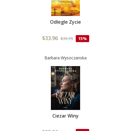
Odlegle Zycie
$33.96
$39.95
15%
Barbara Wysoczanska
Ciezar Winy