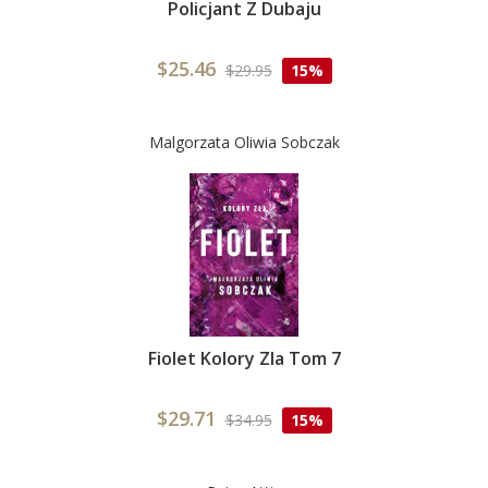
Policjant Z Dubaju
$25.46
$29.95
15%
Malgorzata Oliwia Sobczak
Fiolet Kolory Zla Tom 7
$29.71
$34.95
15%