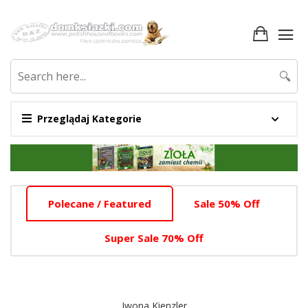
🔍
Przeglądaj Kategorie
Promotion
Section
Home
Polecane / Featured
Sale 50% Off
Tab
Slider
Super Sale 70% Off
Section
Iwona Kienzler