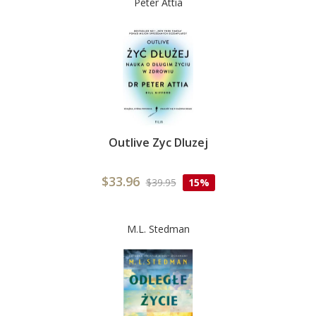
Peter Attia
Outlive Zyc Dluzej
$33.96
$39.95
15%
M.L. Stedman