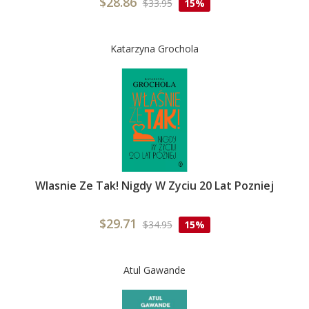
$28.86
$33.95
15%
Katarzyna Grochola
Wlasnie Ze Tak! Nigdy W Zyciu 20 Lat Pozniej
$29.71
$34.95
15%
Atul Gawande