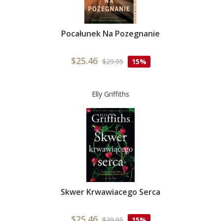
Pocałunek Na Pozegnanie
$25.46
$29.95
15%
Elly Griffiths
Skwer Krwawiacego Serca
$25.46
$29.95
15%