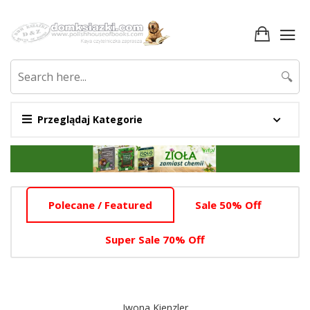
🔍
Przeglądaj Kategorie
Promotion
Section
Home
Polecane / Featured
Sale 50% Off
Tab
Slider
Super Sale 70% Off
Section
Iwona Kienzler