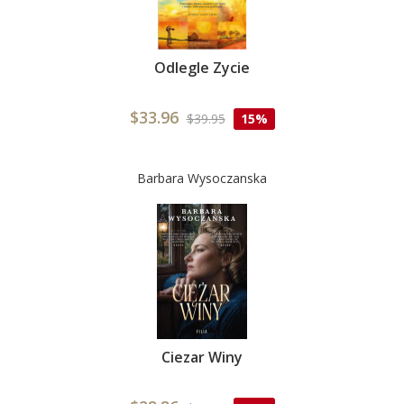
Odlegle Zycie
$33.96
$39.95
15%
Barbara Wysoczanska
Ciezar Winy