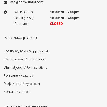
info@domksiazki.com
Wt-Pt
:
10:00am - 7.00pm
(Tu-Fr)
So-Ni
:
10:00am - 4.00pm
(Sa-Su)
Pon
:
CLOSED
(Mo)
INFORMACJE /
INFO
Koszty wysyłki /
Shipping cost
Jak zamawiać /
How to order
Dla instytucji /
For institutions
Polecane /
Featured
Moje konto /
My account
Kontakt /
Contact