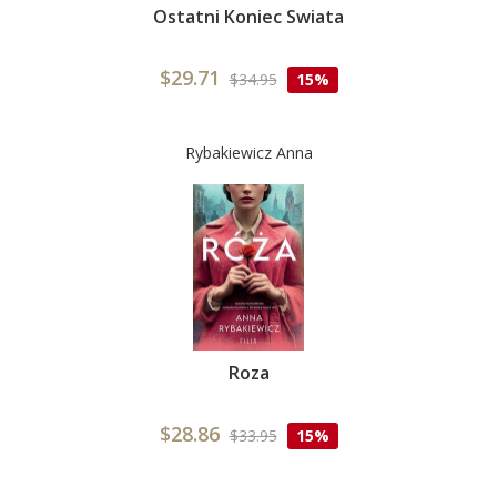
Ostatni Koniec Swiata
$29.71
$34.95
15%
Rybakiewicz Anna
Roza
$28.86
$33.95
15%