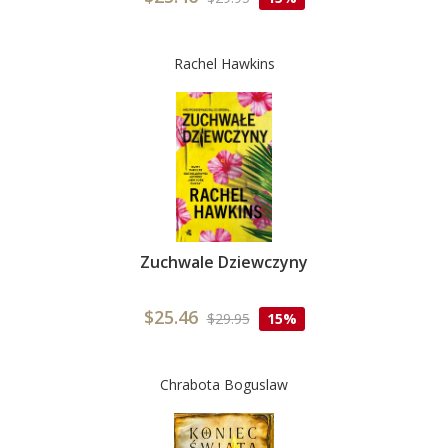
Rachel Hawkins
Zuchwale Dziewczyny
$25.46
$29.95
15%
Chrabota Boguslaw