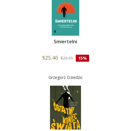
Smiertelni
$25.46
$29.95
15%
Grzegorz Dziedzic