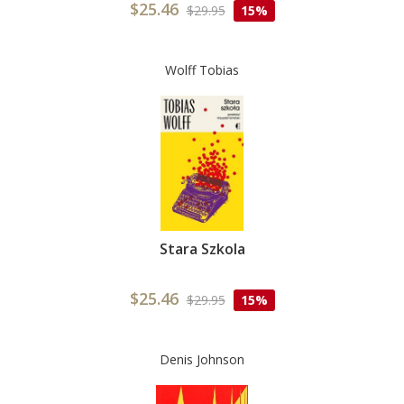
$25.46
$29.95
15%
Wolff Tobias
Stara Szkola
$25.46
$29.95
15%
Denis Johnson