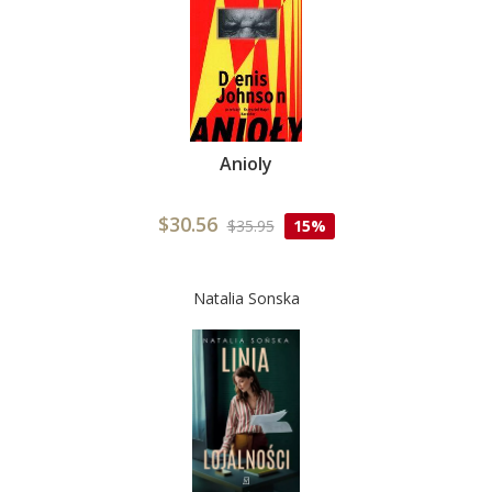
Anioly
$30.56
$35.95
15%
Natalia Sonska