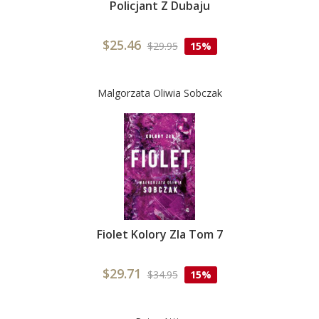
Policjant Z Dubaju
$25.46
$29.95
15%
Malgorzata Oliwia Sobczak
Fiolet Kolory Zla Tom 7
$29.71
$34.95
15%