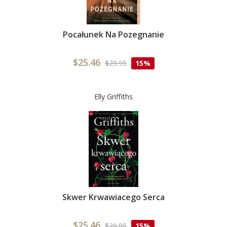
Pocałunek Na Pozegnanie
$25.46
$29.95
15%
Elly Griffiths
Skwer Krwawiacego Serca
$25.46
$29.95
15%