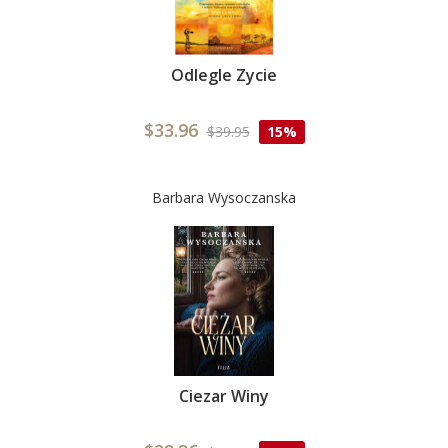
Odlegle Zycie
$33.96
$39.95
15%
Barbara Wysoczanska
Ciezar Winy