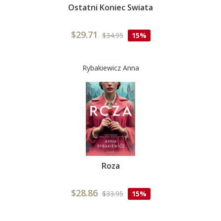
Ostatni Koniec Swiata
$29.71
$34.95
15%
Rybakiewicz Anna
Roza
$28.86
$33.95
15%