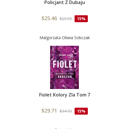
Policjant Z Dubaju
$25.46
$29.95
15%
Malgorzata Oliwia Sobczak
Fiolet Kolory Zla Tom 7
$29.71
$34.95
15%