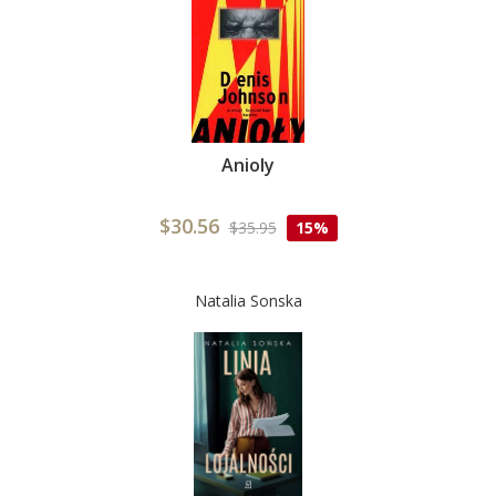
Anioly
$30.56
$35.95
15%
Natalia Sonska