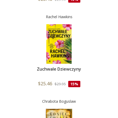
Rachel Hawkins
Zuchwale Dziewczyny
$25.46
$29.95
15%
Chrabota Boguslaw