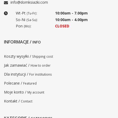
info@domksiazki.com
Wt-Pt
:
10:00am - 7.00pm
(Tu-Fr)
So-Ni
:
10:00am - 4.00pm
(Sa-Su)
Pon
:
CLOSED
(Mo)
INFORMACJE /
INFO
Koszty wysyłki /
Shipping cost
Jak zamawiać /
How to order
Dla instytucji /
For institutions
Polecane /
Featured
Moje konto /
My account
Kontakt /
Contact