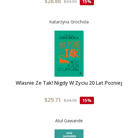
$28.86
$33.95
15%
Katarzyna Grochola
Wlasnie Ze Tak! Nigdy W Zyciu 20 Lat Pozniej
$29.71
$34.95
15%
Atul Gawande