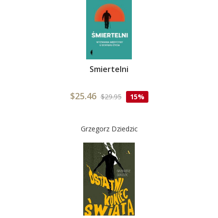
Smiertelni
$25.46
$29.95
15%
Grzegorz Dziedzic