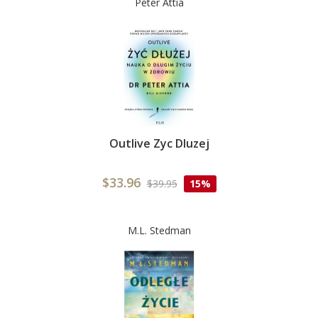
Peter Attia
Outlive Zyc Dluzej
$33.96
$39.95
15%
M.L. Stedman