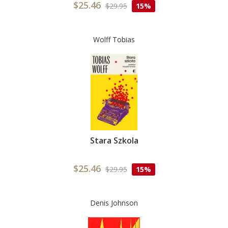
$25.46
$29.95
15%
Wolff Tobias
Stara Szkola
$25.46
$29.95
15%
Denis Johnson