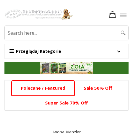
🔍
Przeglądaj Kategorie
Promotion
Section
Home
Polecane / Featured
Sale 50% Off
Tab
Slider
Super Sale 70% Off
Section
Iwona Kienzler