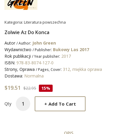
Kategoria:
Literatura powszechna
Zolwie Az Do Konca
Autor
:
John Green
/ Author
Wydawnictwo
:
Bukowy Las 2017
/ Publisher
Rok publikacji
:
2017
/ Year publisher
ISBN:
978-83-8074-127-0
Strony, Oprawa
:
312, miękka oprawa
/ Pages, Cover
Dostawa:
Normalna
$19.51
$22.95
15%
+
Add To Cart
Qty
OPIS